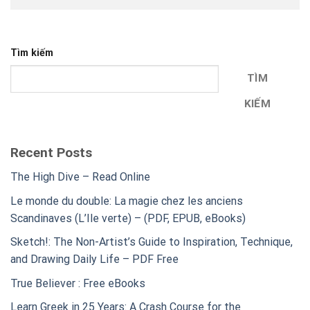
Tìm kiếm
TÌM
KIẾM
Recent Posts
The High Dive – Read Online
Le monde du double: La magie chez les anciens
Scandinaves (L’Ile verte) – (PDF, EPUB, eBooks)
Sketch!: The Non-Artist’s Guide to Inspiration, Technique,
and Drawing Daily Life – PDF Free
True Believer : Free eBooks
Learn Greek in 25 Years: A Crash Course for the