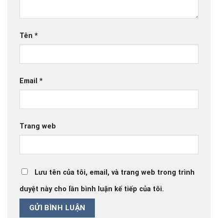
Tên
*
Email
*
Trang web
Lưu tên của tôi, email, và trang web trong trình
duyệt này cho lần bình luận kế tiếp của tôi.