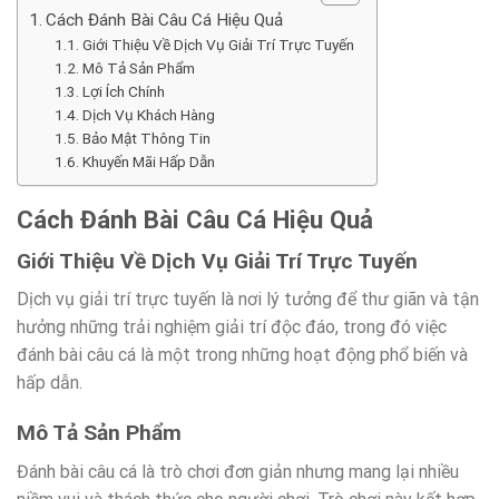
Cách Đánh Bài Câu Cá Hiệu Quả
Giới Thiệu Về Dịch Vụ Giải Trí Trực Tuyến
Mô Tả Sản Phẩm
Lợi Ích Chính
Dịch Vụ Khách Hàng
Bảo Mật Thông Tin
Khuyến Mãi Hấp Dẫn
Cách Đánh Bài Câu Cá Hiệu Quả
Giới Thiệu Về Dịch Vụ Giải Trí Trực Tuyến
Dịch vụ giải trí trực tuyến là nơi lý tưởng để thư giãn và tận
hưởng những trải nghiệm giải trí độc đáo, trong đó việc
đánh bài câu cá là một trong những hoạt động phổ biến và
hấp dẫn.
Mô Tả Sản Phẩm
Đánh bài câu cá là trò chơi đơn giản nhưng mang lại nhiều