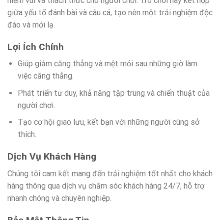
niềm vui và thách thức cho người chơi. Trò chơi này kết hợp
giữa yếu tố đánh bài và câu cá, tạo nên một trải nghiệm độc
đáo và mới lạ.
Lợi Ích Chính
Giúp giảm căng thẳng và mệt mỏi sau những giờ làm
việc căng thẳng.
Phát triển tư duy, khả năng tập trung và chiến thuật của
người chơi.
Tạo cơ hội giao lưu, kết bạn với những người cùng sở
thích.
Dịch Vụ Khách Hàng
Chúng tôi cam kết mang đến trải nghiệm tốt nhất cho khách
hàng thông qua dịch vụ chăm sóc khách hàng 24/7, hỗ trợ
nhanh chóng và chuyên nghiệp.