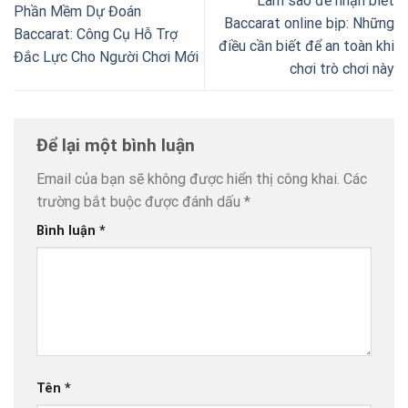
Làm sao để nhận biết
Phần Mềm Dự Đoán
Baccarat online bịp: Những
Baccarat: Công Cụ Hỗ Trợ
điều cần biết để an toàn khi
Đắc Lực Cho Người Chơi Mới
chơi trò chơi này
Để lại một bình luận
Email của bạn sẽ không được hiển thị công khai.
Các
trường bắt buộc được đánh dấu
*
Bình luận
*
Tên
*