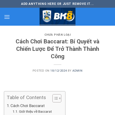
Skip
ADD ANYTHING HERE OR JUST REMOVE IT...
to
content
CHƯA PHÂN LOẠI
Cách Chơi Baccarat: Bí Quyết và
Chiến Lược Để Trở Thành Thành
Công
POSTED ON
18/12/2024
BY
ADMIN
Table of Contents
Cách Chơi Baccarat
Giới thiệu về Baccarat