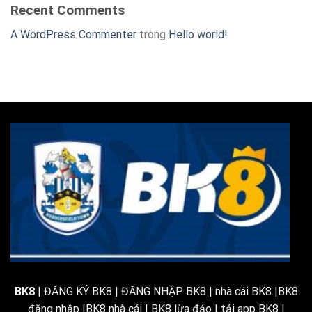
Recent Comments
A WordPress Commenter
trong
Hello world!
BK8
| ĐĂNG KÝ BK8 | ĐĂNG NHẬP BK8 | nhà cái BK8 |BK8
đăng nhập |BK8 nhà cái | BK8 lừa đảo | tải app BK8 |