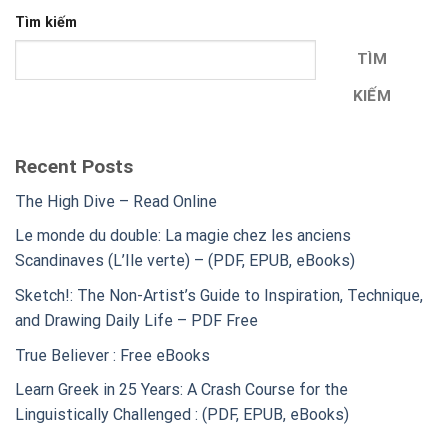
Tìm kiếm
TÌM
KIẾM
Recent Posts
The High Dive – Read Online
Le monde du double: La magie chez les anciens
Scandinaves (L’Ile verte) – (PDF, EPUB, eBooks)
Sketch!: The Non-Artist’s Guide to Inspiration, Technique,
and Drawing Daily Life – PDF Free
True Believer : Free eBooks
Learn Greek in 25 Years: A Crash Course for the
Linguistically Challenged : (PDF, EPUB, eBooks)