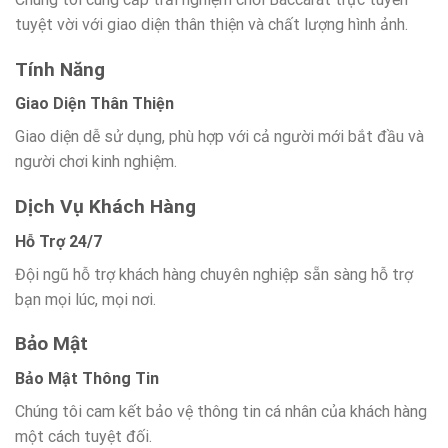
tuyệt vời với giao diện thân thiện và chất lượng hình ảnh.
Tính Năng
Giao Diện Thân Thiện
Giao diện dễ sử dụng, phù hợp với cả người mới bắt đầu và
người chơi kinh nghiệm.
Dịch Vụ Khách Hàng
Hỗ Trợ 24/7
Đội ngũ hỗ trợ khách hàng chuyên nghiệp sẵn sàng hỗ trợ
bạn mọi lúc, mọi nơi.
Bảo Mật
Bảo Mật Thông Tin
Chúng tôi cam kết bảo vệ thông tin cá nhân của khách hàng
một cách tuyệt đối.