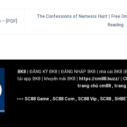
The Confessions of Nemesis Hunt | Free On
e – [PDF]
Reading
BK8
| ĐĂNG KÝ BK8 | ĐĂNG NHẬP BK8 | nhà cái BK8 |BK
tải app BK8 | khuyến mãi BK8 |
https://cm88.buzz/
|
C
trang chủ cm88
,
trang
>>>
SC88 Game
,
SC88 Com
,
SC88 Vip
,
SC88
,
SHBE