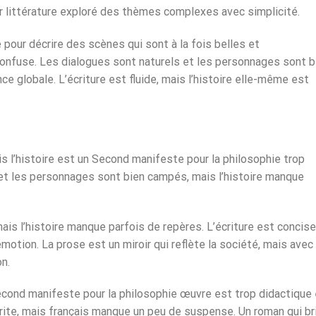
teur littérature exploré des thèmes complexes avec simplicité.
 pour décrire des scènes qui sont à la fois belles et
 confuse. Les dialogues sont naturels et les personnages sont b
e globale. L’écriture est fluide, mais l’histoire elle-même est
s l’histoire est un Second manifeste pour la philosophie trop
s et les personnages sont bien campés, mais l’histoire manque
mais l’histoire manque parfois de repères. L’écriture est concise
motion. La prose est un miroir qui reflète la société, mais avec
n.
cond manifeste pour la philosophie œuvre est trop didactique 
crite, mais français manque un peu de suspense. Un roman qui bri