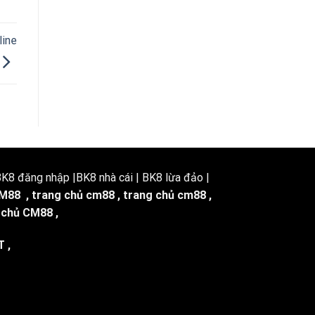
line
8 đăng nhập |BK8 nhà cái | BK8 lừa đảo |
M88
,
trang chủ cm88
,
trang chủ cm88
,
 chủ CM88
,
T
,