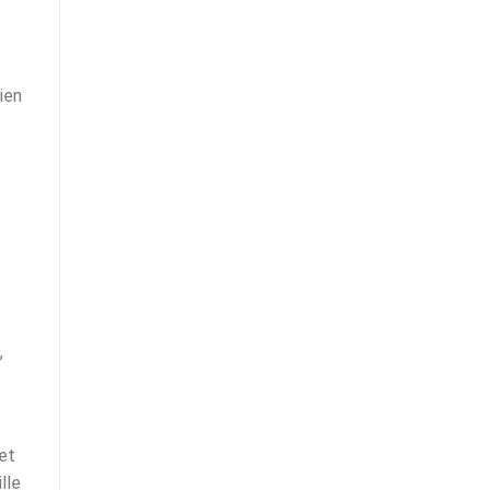
ien
,
et
lle