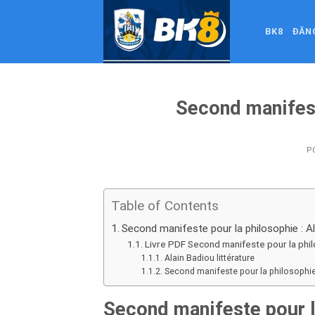
Skip
to
BK8
ĐĂN
content
Second manifest
P
Table of Contents
Second manifeste pour la philosophie : A
Livre PDF Second manifeste pour la phi
Alain Badiou littérature
Second manifeste pour la philosophie
Second manifeste pour l