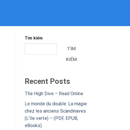
Tìm kiếm
TÌM
KIẾM
Recent Posts
The High Dive – Read Online
Le monde du double: La magie
chez les anciens Scandinaves
(L’Ile verte) – (PDF, EPUB,
eBooks)