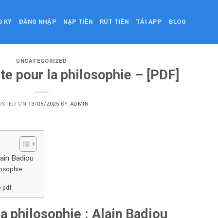
G KÝ
ĐĂNG NHẬP
NẠP TIỀN
RÚT TIỀN
TẢI APP
BLOG
UNCATEGORIZED
e pour la philosophie – [PDF]
OSTED ON
13/06/2025
BY
ADMIN
lain Badiou
losophie
 pdf
a philosophie : Alain Badiou