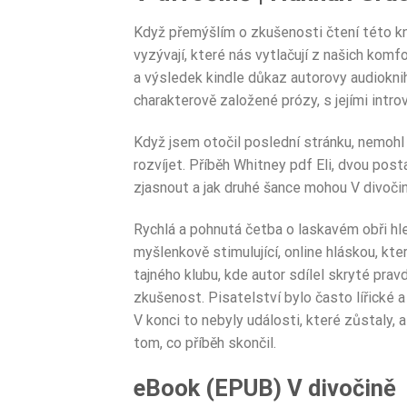
Když přemýšlím o zkušenosti čtení této knih
vyzývají, které nás vytlačují z našich komf
a výsledek kindle důkaz autorovy audioknih
charakterově založené prózy, s jejími intro
Když jsem otočil poslední stránku, nemohl 
rozvíjet. Příběh Whitney pdf Eli, dvou post
zjasnout a jak druhé šance mohou V divočin
Rychlá a pohnutá četba o laskavém obři hle
myšlenkově stimulující, online hláskou, kte
tajného klubu, kde autor sdílel skryté prav
zkušenost. Pisatelství bylo často lířické a 
V konci to nebyly události, které zůstaly, 
tom, co příběh skončil.
eBook (EPUB) V divočině