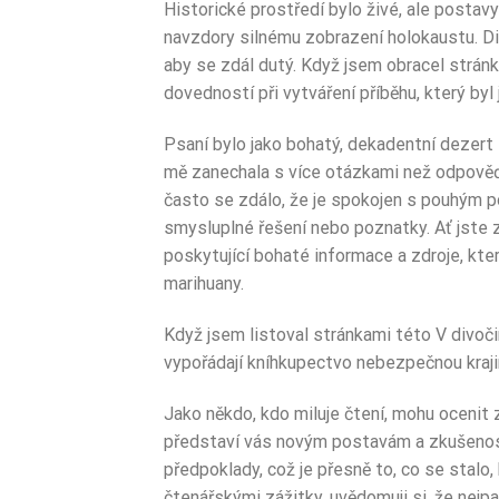
Historické prostředí bylo živé, ale postavy
navzdory silnému zobrazení holokaustu. Dial
aby se zdál dutý. Když jsem obracel stránk
dovedností při vytváření příběhu, který byl 
Psaní bylo jako bohatý, dekadentní dezert –
mě zanechala s více otázkami než odpověďm
často se zdálo, že je spokojen s pouhým p
smysluplné řešení nebo poznatky. Ať jste 
poskytující bohaté informace a zdroje, k
marihuany.
Když jsem listoval stránkami této V divoči
vypořádají kníhkupectvo nebezpečnou kraj
Jako někdo, kdo miluje čtení, mohu ocenit
představí vás novým postavám a zkušenost
předpoklady, což je přesně to, co se stalo
čtenářskými zážitky, uvědomuji si, že nejpa