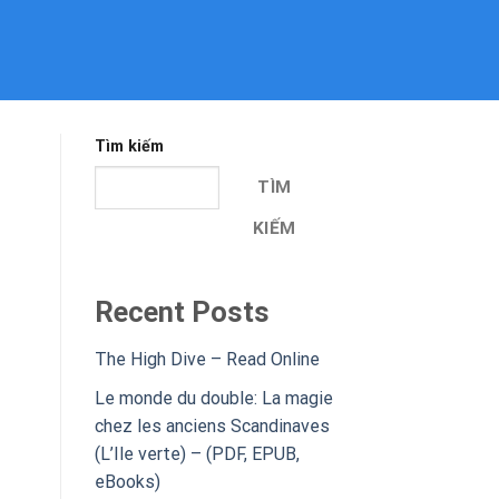
Tìm kiếm
TÌM
KIẾM
Recent Posts
The High Dive – Read Online
Le monde du double: La magie
chez les anciens Scandinaves
(L’Ile verte) – (PDF, EPUB,
eBooks)