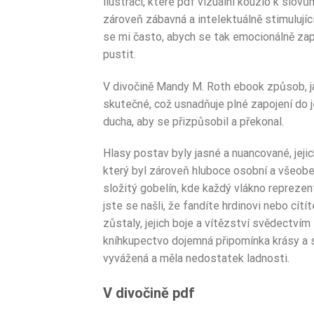
ilustrací, které pdf vizuální kouzlo k slov
zároveň zábavná a intelektuálně stimulující
se mi často, abych se tak emocionálně zapo
pustit.
V divočině Mandy M. Roth ebook způsob, ja
skutečné, což usnadňuje plné zapojení do je
ducha, aby se přizpůsobil a překonal.
Hlasy postav byly jasné a nuancované, jeji
který byl zároveň hluboce osobní a všeobec
složitý gobelín, kde každý vlákno reprezentu
jste se našli, že fandíte hrdinovi nebo cít
zůstaly, jejich boje a vítězství svědectvím
kníhkupectvo dojemná připomínka krásy a s
vyvážená a měla nedostatek ladnosti.
V divočině pdf