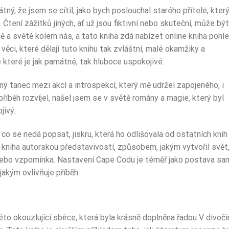
mátný, že jsem se cítil, jako bych poslouchal starého přítele, kter
. Čtení zážitků jiných, ať už jsou fiktivní nebo skuteční, může být
ě a světě kolem nás, a tato kniha zdá nabízet online kniha pohl
ěci, které dělají tuto knihu tak zvláštní, malé okamžiky a
které je jak památné, tak hluboce uspokojivé.
ý tanec mezi akcí a introspekcí, který mě udržel zapojeného, i
běh rozvíjel, našel jsem se v světě romány a magie, který byl
jivý.
 co se nedá popsat, jiskru, která ho odlišovala od ostatních knih
m kniha autorskou představivostí, způsobem, jakým vytvořil svět
n nebo vzpomínka. Nastavení Cape Codu je téměř jako postava s
jakým ovlivňuje příběh.
o okouzlující sbírce, která byla krásně doplněna řadou V divoči