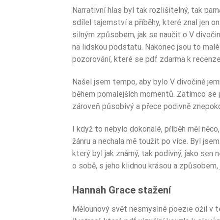
Narrativní hlas byl tak rozlišitelný, tak pa
sdílel tajemství a příběhy, které znal jen on
silným způsobem, jak se naučit o V divočin
na lidskou podstatu. Nakonec jsou to malé v
pozorování, které se pdf zdarma k recenze 
Našel jsem tempo, aby bylo V divočině jemn
během pomalejších momentů. Zatímco se pří
zároveň působivý a přece podivně znepoko
I když to nebylo dokonalé, příběh měl něco,
žánru a nechala mě toužit po více. Byl jse
který byl jak známý, tak podivný, jako se
o sobě, s jeho klidnou krásou a způsobem, 
Hannah Grace stažení
Mělounový svět nesmyslné poezie ožil v tét