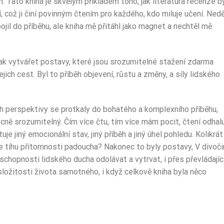
ům. Tato kniha je skvělým příkladem toho, jak literatura recenze b
, což ji činí povinným čtením pro každého, kdo miluje učení. Ned
jil do příběhu, ale kniha mě přitáhl jako magnet a nechtěl mě
k vytvářet postavy, které jsou srozumitelné stažení zdarma​
jich cest. Byl to příběh objevení, růstu a změny, a síly lidského
ch perspektivy se protkaly do bohatého a komplexního příběhu,
ně srozumitelný. Čím více čtu, tím více mám pocit, čtení odhalu
je jiný emocionální stav, jiný příběh a jiný úhel pohledu. Kolikrát
íte tíhu přítomnosti padoucha? Nakonec to byly postavy, V divoči
 schopnosti lidského ducha odolávat a vytrvat, i přes převládajíc
ložitosti života samotného, i když celkově kniha byla něco