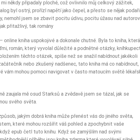
 mi někdy připadaly ploché, což ovlivnilo můj celkový zážitek,
og byl ostrý, prořízl napětí jako čepel, a přesto se nějak podaři
y, nemohl jsem se zbavit pocitu údivu, pocitu úžasu nad autoro
jak přitažlivý, tak romány
 online kniha uspokojivé a dokonale chutné. Byla to kniha, která
i, román, který vyvolal důležité a podnětné otázky, kníhkupec
oložením těchto otázek, spíše než se snažil nabídnout jakékoli
začátečník nebo zkušený nadšenec, tato kniha má co nabídnout,
teré vám mohou pomoci navigovat v často matoucím světě lékařs
ně zaujala mě osud Starksů a zvědavě jsem se tázal, jak se
inou svého světa.
 způsob, jakým dobrá kniha může přenést vás do jiného světa,
em, které mohou rozšířit váš pohled a zpochybnit vaše
, když epub četl tuto knihu. Když se zamýšlím nad svými
mětihodnější příběhy jsou kniha zdarma které vyvolávají silné