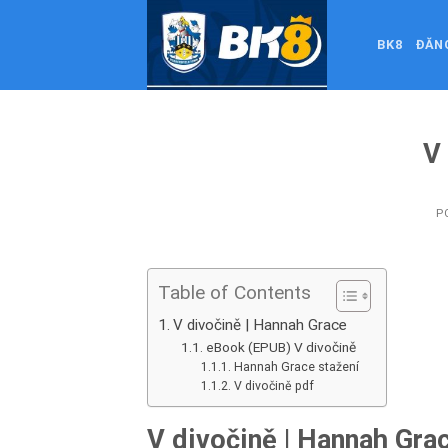
Skip
to
BK8
ĐĂN
content
V 
P
Table of Contents
V divočině | Hannah Grace
eBook (EPUB) V divočině
Hannah Grace stažení
V divočině pdf
V divočině | Hannah Gra