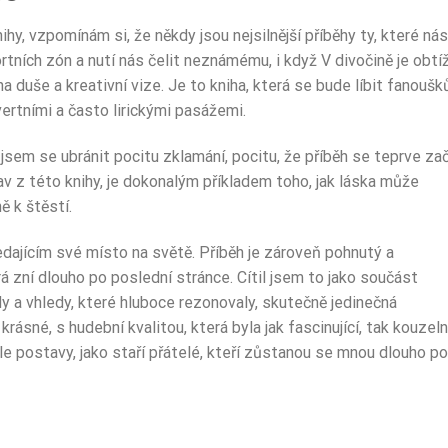
y, vzpomínám si, že někdy jsou nejsilnější příběhy ty, které nás
ortních zón a nutí nás čelit neznámému, i když V divočině je obtí
a duše a kreativní vize. Je to kniha, která se bude líbit fanouš
vertními a často lirickými pasážemi.
jsem se ubránit pocitu zklamání, pocitu, že příběh se teprve zač
av z této knihy, je dokonalým příkladem toho, jak láska může
ě k štěstí.
dajícím své místo na světě. Příběh je zároveň pohnutý a
rá zní dlouho po poslední stránce. Cítil jsem to jako součást
dy a vhledy, které hluboce rezonovaly, skutečně jedinečná
krásné, s hudební kvalitou, která byla jak fascinující, tak kouzeln
ale postavy, jako staří přátelé, kteří zůstanou se mnou dlouho po