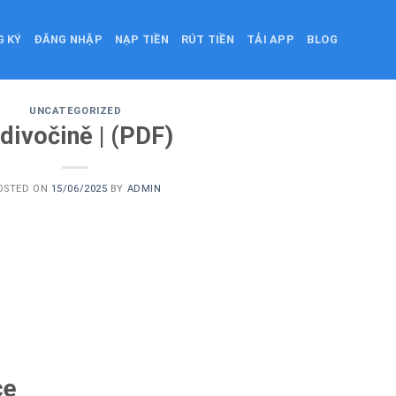
G KÝ
ĐĂNG NHẬP
NẠP TIỀN
RÚT TIỀN
TẢI APP
BLOG
UNCATEGORIZED
divočině | (PDF)
OSTED ON
15/06/2025
BY
ADMIN
ce