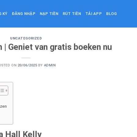
G KÝ
ĐĂNG NHẬP
NẠP TIỀN
RÚT TIỀN
TẢI APP
BLOG
UNCATEGORIZED
 | Geniet van gratis boeken nu
OSTED ON
20/06/2025
BY
ADMIN
ozen
 Hall Kelly