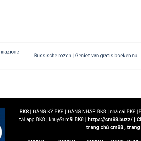
tinazione
Russische rozen | Geniet van gratis boeken nu
BK8
| ĐĂNG KÝ BK8 | ĐĂNG NHẬP BK8 | nhà cái BK8 |BK
tải app BK8 | khuyến mãi BK8 |
https://cm88.buzz/
|
C
trang chủ cm88
,
trang