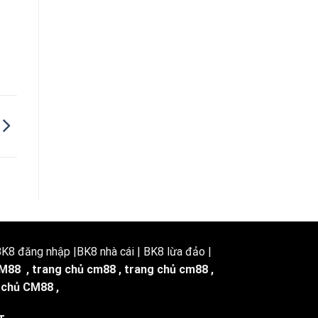
8 đăng nhập |BK8 nhà cái | BK8 lừa đảo |
M88
,
trang chủ cm88
,
trang chủ cm88
,
 chủ CM88
,