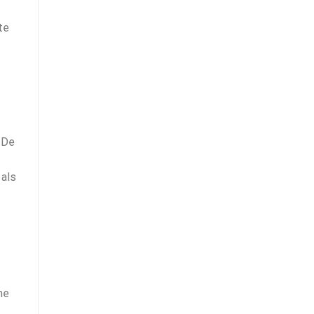
te
 De
 als
me