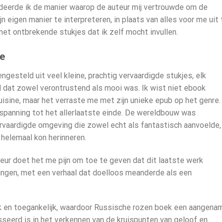
ardeerde ik de manier waarop de auteur mij vertrouwde om de
n eigen manier te interpreteren, in plaats van alles voor me uit 
met ontbrekende stukjes dat ik zelf mocht invullen.
le
gesteld uit veel kleine, prachtig vervaardigde stukjes, elk
d dat zowel verontrustend als mooi was. Ik wist niet ebook
uisine, maar het verraste me met zijn unieke epub op het genre.
in spanning tot het allerlaatste einde. De wereldbouw was
vervaardigde omgeving die zowel echt als fantastisch aanvoelde,
 helemaal kon herinneren.
eur doet het me pijn om toe te geven dat dit laatste werk
ingen, met een verhaal dat doelloos meanderde als een
lijk en toegankelijk, waardoor Russische rozen boek een aangena
sseerd is in het verkennen van de kruispunten van geloof en