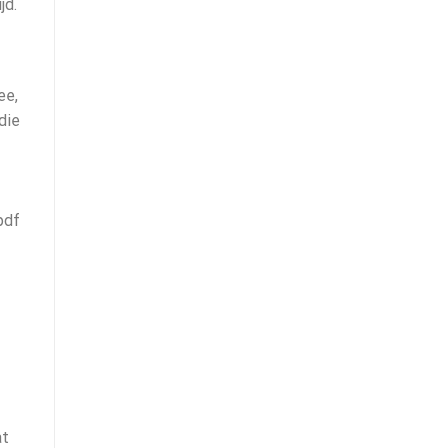
jd.
ee,
die
pdf
at