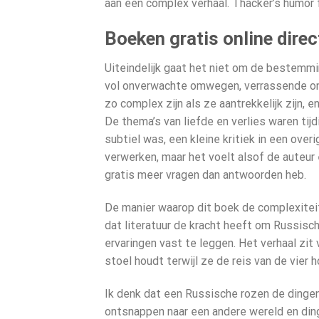
aan een complex verhaal. Thacker’s humor 
Boeken gratis online dire
Uiteindelijk gaat het niet om de bestemmi
vol onverwachte omwegen, verrassende on
zo complex zijn als ze aantrekkelijk zijn, en
De thema’s van liefde en verlies waren tij
subtiel was, een kleine kritiek in een ove
verwerken, maar het voelt alsof de auteur
gratis meer vragen dan antwoorden heb.
De manier waarop dit boek de complexiteit
dat literatuur de kracht heeft om Russis
ervaringen vast te leggen. Het verhaal zit
stoel houdt terwijl ze de reis van de vier
Ik denk dat een Russische rozen de dingen
ontsnappen naar een andere wereld en din