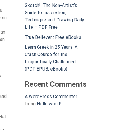
Sketch!: The Non-Artist’s
s
Guide to Inspiration,
n om
Technique, and Drawing Daily
Life – PDF Free
van
True Believer : Free eBooks
van
Learn Greek in 25 Years: A
Crash Course for the
Linguistically Challenged :
(PDF, EPUB, eBooks)
,
e
Recent Comments
rand
A WordPress Commenter
trong
Hello world!
 Het