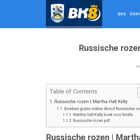
Skip
to
BK8
ĐĂN
content
Russische rozen
P
Table of Contents
Russische rozen | Martha Hall Kelly
Boeken gratis online direct Russische r
Martha Hall Kelly boek voor kindle
Russische rozen pdf
Russische rozen | Martha