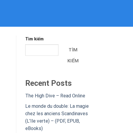
Tìm kiếm
TÌM
KIẾM
Recent Posts
The High Dive – Read Online
Le monde du double: La magie
chez les anciens Scandinaves
(L’Ile verte) – (PDF, EPUB,
eBooks)