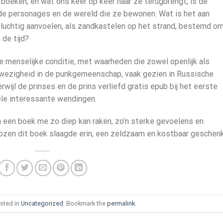
boeken, en wat ons keer op keer naar ze terugbrengt, is de
e personages en de wereld die ze bewonen. Wat is het aan
luchtig aanvoelen, als zandkastelen op het strand, bestemd o
de tijd?
e menselijke conditie, met waarheden die zowel openlijk als
anwezigheid in de punkgemeenschap, vaak gezien in Russische
wijl de prinses en de prins verliefd gratis epub bij het eerste
kele interessante wendingen.
 een boek me zo diep kan raken, zo’n sterke gevoelens en
zen dit boek slaagde erin, een zeldzaam en kostbaar geschenk
sted in
Uncategorized
. Bookmark the
permalink
.