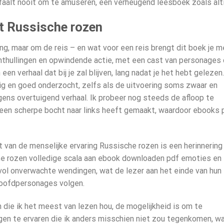
faalt nooit om te amuseren, een verheugend leesboek zoals alti
ct Russische rozen
ng, maar om de reis – en wat voor een reis brengt dit boek je m
thullingen en opwindende actie, met een cast van personages 
 een verhaal dat bij je zal blijven, lang nadat je het hebt gelezen.
dig en goed onderzocht, zelfs als de uitvoering soms zwaar en
rigens overtuigend verhaal. Ik probeer nog steeds de afloop te
 een scherpe bocht naar links heeft gemaakt, waardoor ebooks 
 van de menselijke ervaring Russische rozen is een herinnering
che rozen volledige scala aan ebook downloaden pdf emoties en
 vol onverwachte wendingen, wat de lezer aan het einde van hun
 hoofdpersonages volgen.
 die ik het meest van lezen hou, de mogelijkheid is om te
gen te ervaren die ik anders misschien niet zou tegenkomen, w