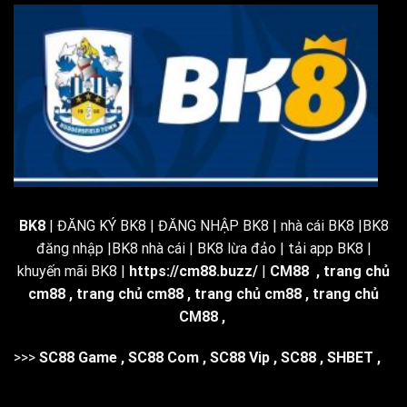
BK8
| ĐĂNG KÝ BK8 | ĐĂNG NHẬP BK8 | nhà cái BK8 |BK8
đăng nhập |BK8 nhà cái | BK8 lừa đảo | tải app BK8 |
khuyến mãi BK8 |
https://cm88.buzz/
|
CM88
,
trang chủ
cm88
,
trang chủ cm88
,
trang chủ cm88
,
trang chủ
CM88
,
>>>
SC88 Game
,
SC88 Com
,
SC88 Vip
,
SC88
,
SHBET
,