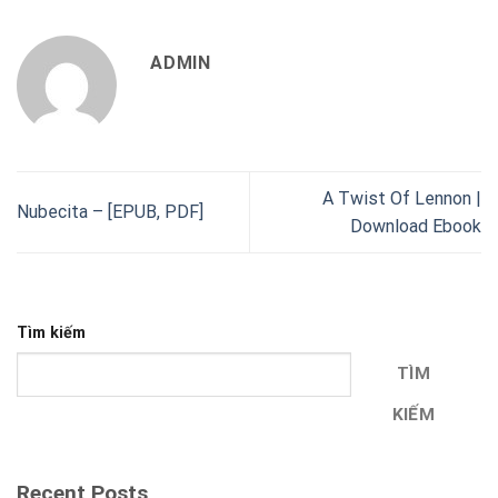
ADMIN
A Twist Of Lennon |
Nubecita – [EPUB, PDF]
Download Ebook
Tìm kiếm
TÌM
KIẾM
Recent Posts