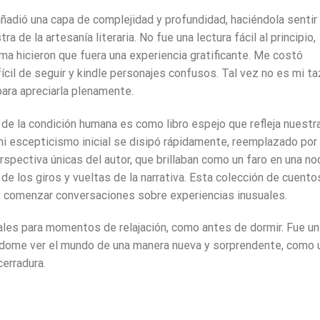
a añadió una capa de complejidad y profundidad, haciéndola sentir
a de la artesanía literaria. No fue una lectura fácil al principio,
rama hicieron que fuera una experiencia gratificante. Me costó
fícil de seguir y kindle personajes confusos. Tal vez no es mi t
ara apreciarla plenamente.
a de la condición humana es como libro espejo que refleja nuestr
i escepticismo inicial se disipó rápidamente, reemplazado por
rspectiva únicas del autor, que brillaban como un faro en una no
de los giros y vueltas de la narrativa. Esta colección de cuento
 y comenzar conversaciones sobre experiencias inusuales.
eales para momentos de relajación, como antes de dormir. Fue un
éndome ver el mundo de una manera nueva y sorprendente, como 
cerradura.