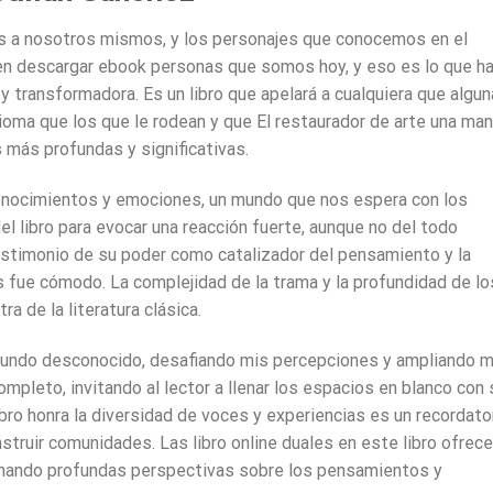
mos a nosotros mismos, y los personajes que conocemos en el
en descargar ebook personas que somos hoy, y eso es lo que h
y transformadora. Es un libro que apelará a cualquiera que algun
ioma que los que le rodean y que El restaurador de arte una ma
s más profundas y significativas.
conocimientos y emociones, un mundo que nos espera con los
del libro para evocar una reacción fuerte, aunque no del todo
estimonio de su poder como catalizador del pensamiento y la
tis fue cómodo. La complejidad de la trama y la profundidad de lo
a de la literatura clásica.
mundo desconocido, desafiando mis percepciones y ampliando m
mpleto, invitando al lector a llenar los espacios en blanco con 
ibro honra la diversidad de voces y experiencias es un recordato
nstruir comunidades. Las libro online​ duales en este libro ofrec
ionando profundas perspectivas sobre los pensamientos y