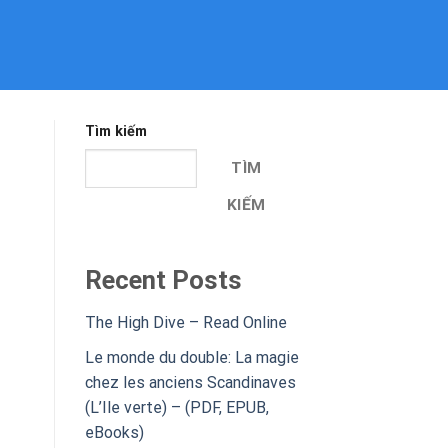
Tìm kiếm
TÌM
KIẾM
Recent Posts
The High Dive – Read Online
Le monde du double: La magie
chez les anciens Scandinaves
(L’Ile verte) – (PDF, EPUB,
eBooks)