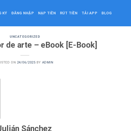
G KÝ
ĐĂNG NHẬP
NẠP TIỀN
RÚT TIỀN
TẢI APP
BLOG
UNCATEGORIZED
or de arte – eBook [E-Book]
OSTED ON
24/06/2025
BY
ADMIN
 Julián Sánchez