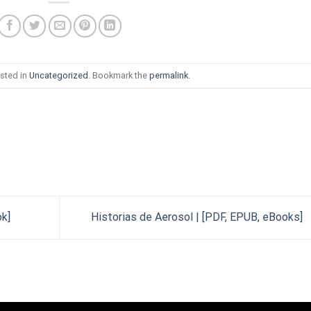
sted in
Uncategorized
. Bookmark the
permalink
.
ok]
Historias de Aerosol | [PDF, EPUB, eBooks]