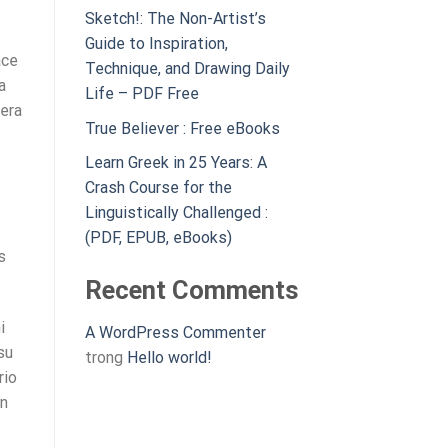
Sketch!: The Non-Artist’s
Guide to Inspiration,
ace
Technique, and Drawing Daily
a
Life – PDF Free
nera
True Believer : Free eBooks
Learn Greek in 25 Years: A
Crash Course for the
Linguistically Challenged :
(PDF, EPUB, eBooks)
s
Recent Comments
i
A WordPress Commenter
su
trong
Hello world!
rio
en