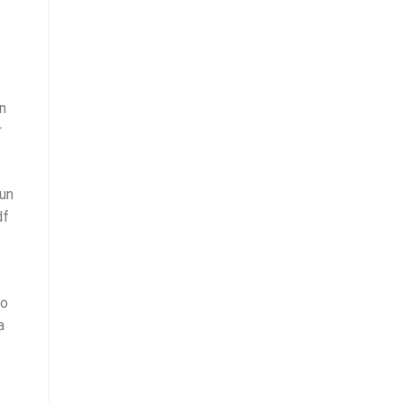
n
r
 un
df
ro
a