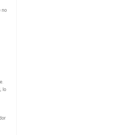
e no
e.
, lo
dor