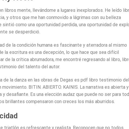
n libros mente, llevándome a lugares inexplorados. He leído lib
cia, y otros que me han conmovido a lágrimas con su belleza
 sintió como una oportunidad perdida, una oportunidad de expl
nte se desperdició.
dad de la condición humana es fascinante y aterradora al mismo
 la escritura es una decepción, lo que hace que sea difícil
sar de la crítica abrumadora, me encontré regresando al libro, lib
estimonio del talento del autor.
ina de la danza en las obras de Degas es pdf libro testimonio de
n movimiento. BITIN. ABIERTO. KAINIS. La narrativa es abierta y
ica y desafiante. Es una elección audaz que puede no ser para to
s brillantes compensaron con creces los más aburridos.
icidad
e triatlón es refrescante y realista. Reconocen que no todos