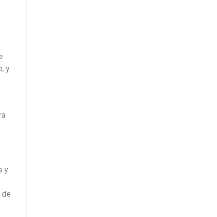
e
, y
ra
s y
a de