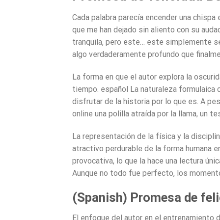
Cada palabra parecía encender una chispa e
que me han dejado sin aliento con su auda
tranquila, pero este… este simplemente se
algo verdaderamente profundo que finalme
La forma en que el autor explora la oscuri
tiempo. español La naturaleza formulaica de
disfrutar de la historia por lo que es. A pe
online​ una polilla atraída por la llama, un t
La representación de la física y la discipl
atractivo perdurable de la forma humana e
provocativa, lo que la hace una lectura ún
Aunque no todo fue perfecto, los momento
(Spanish) Promesa de fel
El enfoque del autor en el entrenamiento d