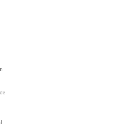
un
 de
l