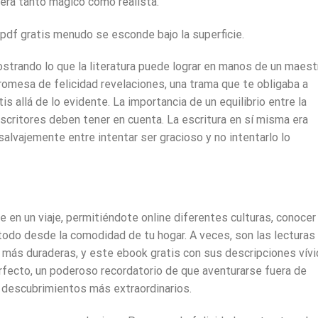
e era tanto mágico como realista.
 pdf gratis menudo se esconde bajo la superficie.
ostrando lo que la literatura puede lograr en manos de un maest
Promesa de felicidad revelaciones, una trama que te obligaba a
is allá de lo evidente. La importancia de un equilibrio entre la
escritores deben tener en cuenta. La escritura en sí misma era
salvajemente entre intentar ser gracioso y no intentarlo lo
 en un viaje, permitiéndote online diferentes culturas, conocer
todo desde la comodidad de tu hogar. A veces, son las lecturas
 más duraderas, y este ebook gratis con sus descripciones vív
rfecto, un poderoso recordatorio de que aventurarse fuera de
s descubrimientos más extraordinarios.