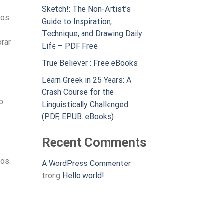
Sketch!: The Non-Artist’s
ros
Guide to Inspiration,
Technique, and Drawing Daily
orar
Life – PDF Free
True Believer : Free eBooks
Learn Greek in 25 Years: A
Crash Course for the
ro
Linguistically Challenged :
(PDF, EPUB, eBooks)
l
Recent Comments
dos.
A WordPress Commenter
trong
Hello world!