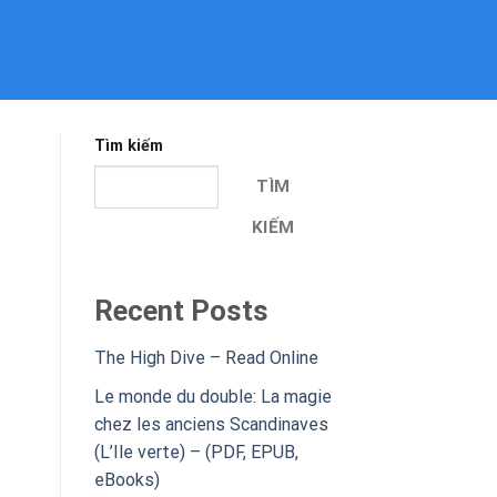
Tìm kiếm
TÌM
KIẾM
Recent Posts
The High Dive – Read Online
Le monde du double: La magie
chez les anciens Scandinaves
(L’Ile verte) – (PDF, EPUB,
eBooks)