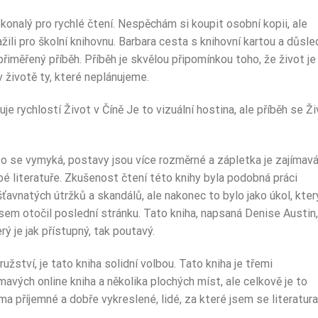
konalý pro rychlé čtení. Nespěchám si koupit osobní kopii, ale
važili pro školní knihovnu. Barbara cesta s knihovní kartou a důsl
 přiměřený příběh. Příběh je skvělou připomínkou toho, že život je
v životě ty, které neplánujeme.
je rychlostí Život v Číně Je to vizuální hostina, ale příběh se Ž
to se vymyká, postavy jsou více rozměrné a zápletka je zajímavá
obé literatuře. Zkušenost čtení této knihy byla podobná práci
avnatých útržků a skandálů, ale nakonec to bylo jako úkol, kter
jsem otočil poslední stránku. Tato kniha, napsaná Denise Austin,
erý je jak přístupný, tak poutavý.
užství, je tato kniha solidní volbou. Tato kniha je třemi
avých online kniha a několika plochých míst, ale celkově je to
a​ příjemné a dobře vykreslené, lidé, za které jsem se literatura