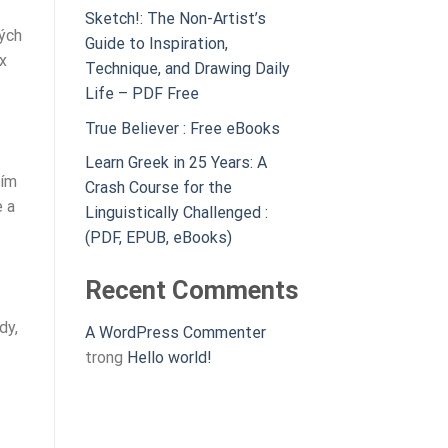
Sketch!: The Non-Artist’s
ných
Guide to Inspiration,
x
Technique, and Drawing Daily
Life – PDF Free
True Believer : Free eBooks
Learn Greek in 25 Years: A
vím
Crash Course for the
e a
Linguistically Challenged :
(PDF, EPUB, eBooks)
Recent Comments
dy,
A WordPress Commenter
trong
Hello world!