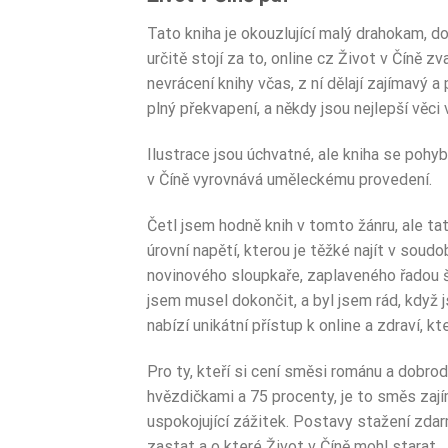
Tato kniha je okouzlující malý drahokam, do
určitě stojí za to, online cz Život v Číně z
nevrácení knihy včas, z ní dělají zajímavý a
plný překvapení, a někdy jsou nejlepší věci 
Ilustrace jsou úchvatné, ale kniha se pohybu
v Číně vyrovnává uměleckému provedení.
Četl jsem hodně knih v tomto žánru, ale ta
úrovní napětí, kterou je těžké najít v soud
novinového sloupkaře, zaplaveného řadou šť
jsem musel dokončit, a byl jsem rád, když 
nabízí unikátní přístup k online a zdraví, kt
Pro ty, kteří si cení směsi románu a dobrodr
hvězdičkami a 75 procenty, je to směs zajím
uspokojující zážitek. Postavy stažení zdarm
zastat a o které Život v Číně mohl starat.