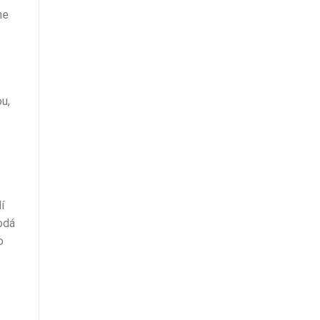
ne
ou,
í
rodá
o