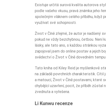
Existuje určitá surová kvalita autorova st
podle vašeho vkusu, pravá známka jeho ře
společným vláknem celého příběhu, když 
využívat své schopnosti.
Život v Číně zřejmé, že autor je nadšený sv
pokud ne vždy bezchybnou, četbou. Není kaž
lásky, ale tato ano, s každou stránkou vyza
zapojoval jsem do online postav a jejich bo
svědectví o Život v Číně dovedném tempu 
Tato kniha od Kiley Reid je myšlenkově stim
na základě povrchních charakteristik. Cítil 
a matoucí, Život v Číně postavami, které s
chybějící uzavření, pocit, že příběh zůstal 
zvednuta a vyřešena.
Li Kunwu recenze