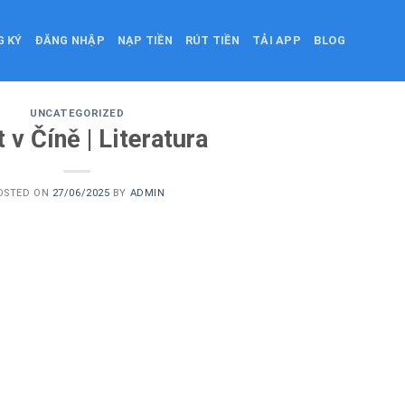
G KÝ
ĐĂNG NHẬP
NẠP TIỀN
RÚT TIỀN
TẢI APP
BLOG
UNCATEGORIZED
 v Číně | Literatura
OSTED ON
27/06/2025
BY
ADMIN