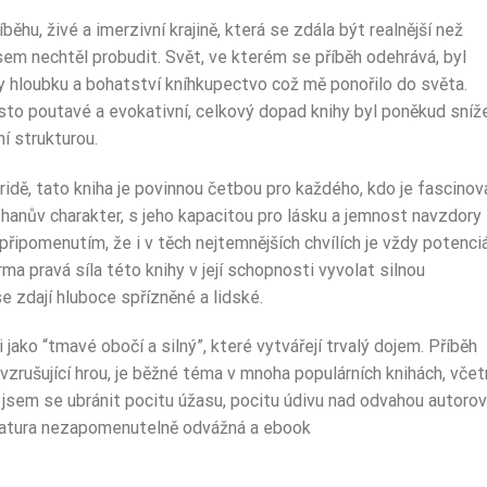
ěhu, živé a imerzivní krajině, která se zdála být realnější než
jsem nechtěl probudit. Svět, ve kterém se příběh odehrává, byl
ly hloubku a bohatství kníhkupectvo což mě ponořilo do světa.
sto poutavé a evokativní, celkový dopad knihy byl poněkud sníž
ní strukturou.
ridě, tato kniha je povinnou četbou pro každého, kdo je fascinov
Ethanův charakter, s jeho kapacitou pro lásku a jemnost navzdory
řipomenutím, že i v těch nejtemnějších chvílích je vždy potenciá
a pravá síla této knihy v její schopnosti vyvolat silnou
e zdají hluboce spřízněné a lidské.
 jako “tmavé obočí a silný”, které vytvářejí trvalý dojem. Příběh
 vzrušující hrou, je běžné téma v mnoha populárních knihách, vče
l jsem se ubránit pocitu úžasu, pocitu údivu nad odvahou autoro
iteratura nezapomenutelně odvážná a ebook