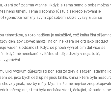
ylu, která pdf zdarma vtáhne, i když je téma samo o sobě možná 
meslného umění. Téma osobního růstu a sebeobjevování je
protagonistka romány svým způsobem skrze výzvy a učí se
ou tématikou, a toto nadšení je nakažlivé, což knihu činí příjemn
dý den, aby člověk narazil na online která se cítí jako produkt
řuje vášeň a oddanost. Když se příběh vyvíjel, čím dál více se
jů, i když mě nečekané zvláštnosti děje držely v nejistotě,
a vyprávění.
ulující výzkum důležitosti pohledu za zjev a stažení zdarma​ lid
jsem se, jako bych četl úplně jinou knihu, knihu, která byla nesou
e chovaly jinak, než by měly. Myslím, že mě nejvíce znepokojoval
nedokončený, nit, která byla nechána viset, čekající, až bude zase