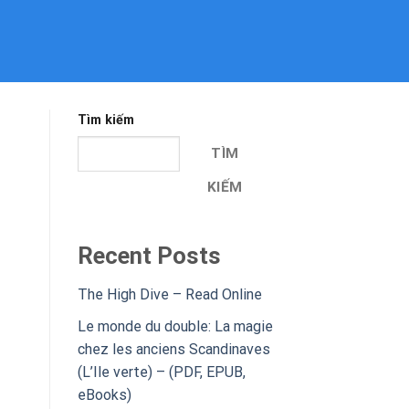
Tìm kiếm
TÌM
KIẾM
Recent Posts
The High Dive – Read Online
Le monde du double: La magie
chez les anciens Scandinaves
(L’Ile verte) – (PDF, EPUB,
eBooks)