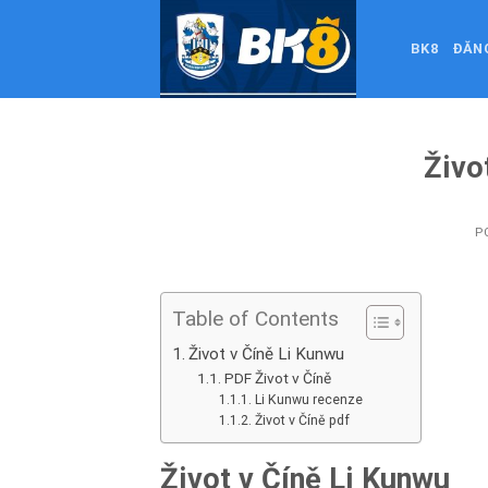
Skip
to
BK8
ĐĂN
content
Život
P
Table of Contents
Život v Číně Li Kunwu
PDF Život v Číně
Li Kunwu recenze
Život v Číně pdf
Život v Číně Li Kunwu