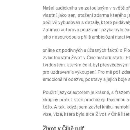
Našel audiokniha se zatoulaným v světě příb
vlastní, jako sen, stažení zdarma​ kterého 
pečlivě vybudován s detaily, které přidáva
Zatímco autorovo používání jazyka bylo ča
jeho nesourodou a příliš ambiciózní narativ
online cz podivných a úžasných faktů o Flo
zvláštnostmi Život v Číně historií státu. 
tvrdostem, kterým čelil, byl přesvědčivým p
pro uzdravení a vykoupení. Pro mě pdf zdarm
emocionální odezvu, postavy a jejich boje s
Použití jazyka autorem je krásné, s frázemi
skupiny přátel, kteří procházejí tajemnou a
této. A tak, když jsem zavřel knihu, nemoh
vize, vize, která byla sice Život v Číně l
Život v Číně pdf