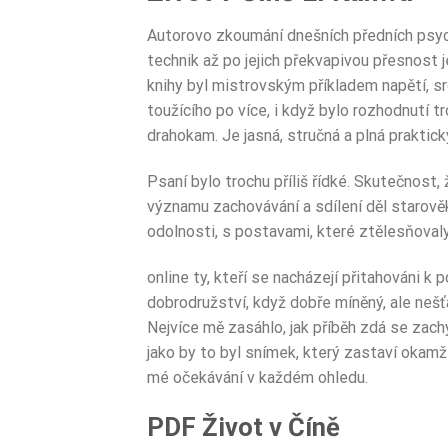
Autorovo zkoumání dnešních předních psychik
technik až po jejich překvapivou přesnost
knihy byl mistrovským příkladem napětí, sr
toužícího po více, i když bylo rozhodnutí 
drahokam. Je jasná, stručná a plná praktic
Psaní bylo trochu příliš řídké. Skutečnost,
významu zachovávání a sdílení děl starověk
odolnosti, s postavami, které ztělesňoval
online ty, kteří se nacházejí přitahováni 
dobrodružství, když dobře míněný, ale neš
Nejvíce mě zasáhlo, jak příběh zdá se zach
jako by to byl snímek, který zastaví okamž
mé očekávání v každém ohledu.
PDF Život v Číně