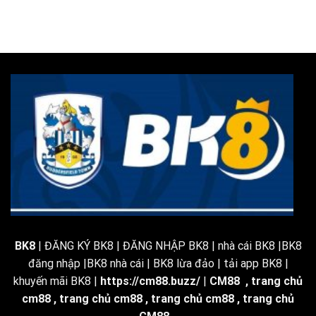
BK8
| ĐĂNG KÝ BK8 | ĐĂNG NHẬP BK8 | nhà cái BK8 |BK8
đăng nhập |BK8 nhà cái | BK8 lừa đảo | tải app BK8 |
khuyến mãi BK8 |
https://cm88.buzz/
|
CM88
,
trang chủ
cm88
,
trang chủ cm88
,
trang chủ cm88
,
trang chủ