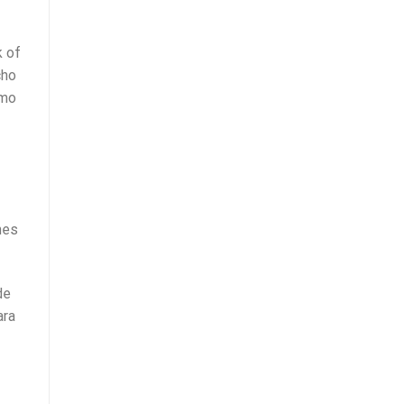
k of
cho
omo
nes
de
ara