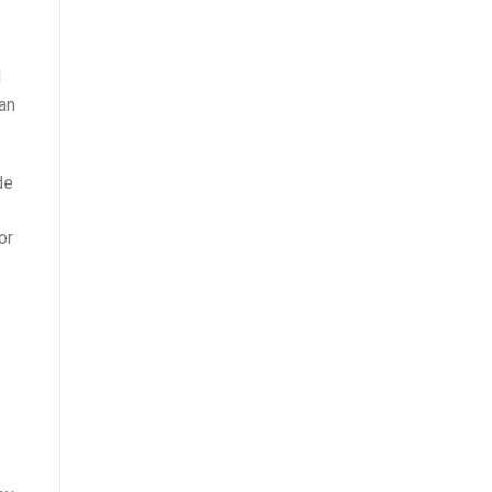
l
an
de
or