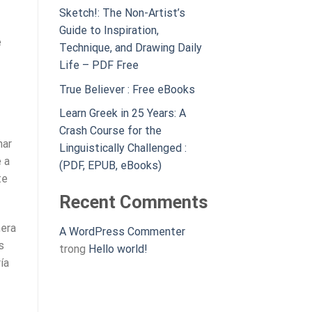
Sketch!: The Non-Artist’s
Guide to Inspiration,
e
Technique, and Drawing Daily
Life – PDF Free
True Believer : Free eBooks
Learn Greek in 25 Years: A
Crash Course for the
nar
Linguistically Challenged :
 a
(PDF, EPUB, eBooks)
te
Recent Comments
nera
A WordPress Commenter
s
trong
Hello world!
ía