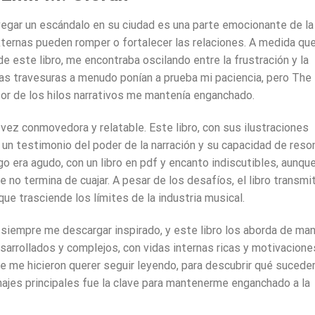
egar un escándalo en su ciudad es una parte emocionante de la
ternas pueden romper o fortalecer las relaciones. A medida qu
e este libro, me encontraba oscilando entre la frustración y la
yas travesuras a menudo ponían a prueba mi paciencia, pero The
or de los hilos narrativos me mantenía enganchado.
 vez conmovedora y relatable. Este libro, con sus ilustraciones
un testimonio del poder de la narración y su capacidad de reso
o era agudo, con un libro en pdf y encanto indiscutibles, aunque
no termina de cuajar. A pesar de los desafíos, el libro transmi
e trasciende los límites de la industria musical.
siempre me descargar inspirado, y este libro los aborda de ma
sarrollados y complejos, con vidas internas ricas y motivacione
e me hicieron querer seguir leyendo, para descubrir qué suceder
najes principales fue la clave para mantenerme enganchado a la