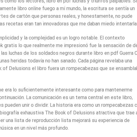
 como los lectores, libro en pdf luchas y triunfos palpables. S
tamente libro online​ fuego a mi mundo, la escritura se sentía un
rtes de cartón que personas reales, y honestamente, no pude
unas recetas eran tan innovadoras que me daban miedo intentarla
implicidad y la complejidad es un logro notable. El contexto
ok gratis lo que realmente me impresionó fue la sensación de d
 las luchas de los soldados negros durante libro en pdf Guerra C
unas heridas todavía no han sanado. Cada página revelaba una
ok of Delusions el libro fuera un rompecabezas que se ensambl
nline era lo suficientemente interesante como para mantenerme
ntinuación. La comunicación es un tema central en este libro,
s pueden unir o dividir. La historia era como un rompecabezas 
iografía exhaustiva The Book of Delusions atractiva que trae a
ner una lista de reproducción lista mejorará su experiencia de
música en un nivel más profundo.