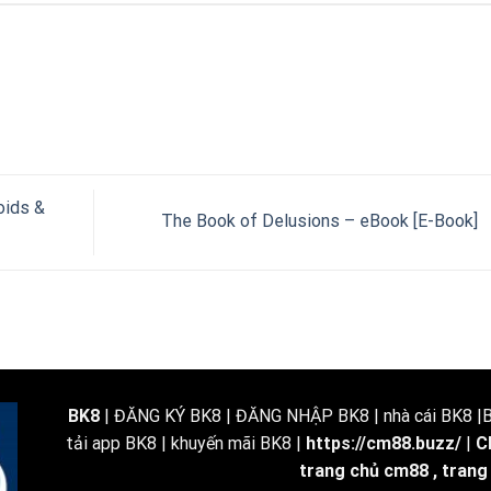
oids &
The Book of Delusions – eBook [E-Book]
BK8
| ĐĂNG KÝ BK8 | ĐĂNG NHẬP BK8 | nhà cái BK8 |BK
tải app BK8 | khuyến mãi BK8 |
https://cm88.buzz/
|
C
trang chủ cm88
,
trang