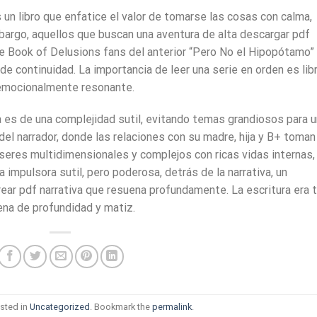
 un libro que enfatice el valor de tomarse las cosas con calma,
mbargo, aquellos que buscan una aventura de alta descargar pdf
he Book of Delusions fans del anterior “Pero No el Hipopótamo”
de continuidad. La importancia de leer una serie en orden es lib
y emocionalmente resonante.
ela es de una complejidad sutil, evitando temas grandiosos para 
del narrador, donde las relaciones con su madre, hija y B+ toman
 seres multidimensionales y complejos con ricas vidas internas,
impulsora sutil, pero poderosa, detrás de la narrativa, un
crear pdf narrativa que resuena profundamente. La escritura era 
lena de profundidad y matiz.
sted in
Uncategorized
. Bookmark the
permalink
.