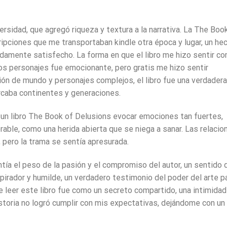
ersidad, que agregó riqueza y textura a la narrativa. La The Boo
ripciones que me transportaban kindle otra época y lugar, un he
amente satisfecho. La forma en que el libro me hizo sentir c
 los personajes fue emocionante, pero gratis me hizo sentir
ión de mundo y personajes complejos, el libro fue una verdadera
rcaba continentes y generaciones.
un libro The Book of Delusions evocar emociones tan fuertes,
rable, como una herida abierta que se niega a sanar. Las relacio
, pero la trama se sentía apresurada.
sentía el peso de la pasión y el compromiso del autor, un sentido 
spirador y humilde, un verdadero testimonio del poder del arte p
e leer este libro fue como un secreto compartido, una intimidad
toria no logró cumplir con mis expectativas, dejándome con un