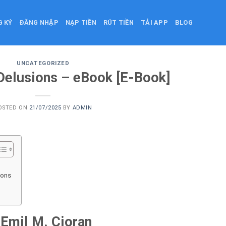
G KÝ
ĐĂNG NHẬP
NẠP TIỀN
RÚT TIỀN
TẢI APP
BLOG
UNCATEGORIZED
Delusions – eBook [E-Book]
OSTED ON
21/07/2025
BY
ADMIN
ions
 Emil M. Cioran