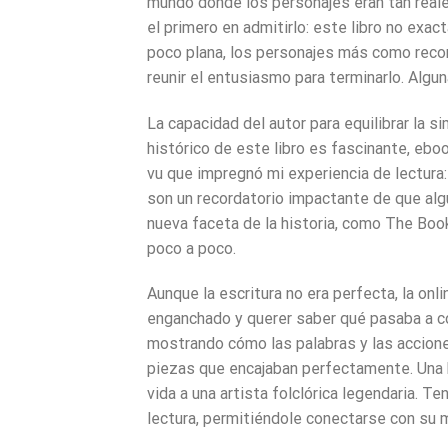
mundo donde los personajes eran tan reales
el primero en admitirlo: este libro no exac
poco plana, los personajes más como reco
reunir el entusiasmo para terminarlo. Alg
La capacidad del autor para equilibrar la s
histórico de este libro es fascinante, ebo
vu que impregnó mi experiencia de lectura:
son un recordatorio impactante de que alg
nueva faceta de la historia, como The Bo
poco a poco.
Aunque la escritura no era perfecta, la o
enganchado y querer saber qué pasaba a co
mostrando cómo las palabras y las accione
piezas que encajaban perfectamente. Una b
vida a una artista folclórica legendaria. Te
lectura, permitiéndole conectarse con su 