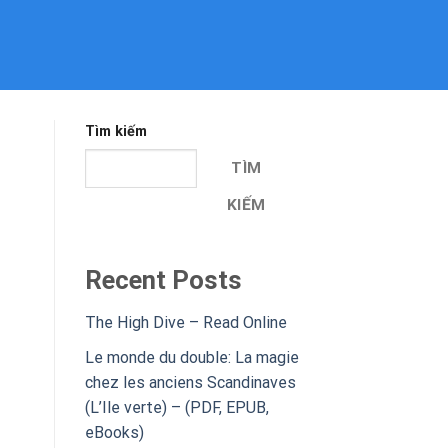
Tìm kiếm
TÌM
KIẾM
Recent Posts
The High Dive – Read Online
Le monde du double: La magie
chez les anciens Scandinaves
(L’Ile verte) – (PDF, EPUB,
eBooks)