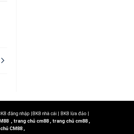
8 đăng nhập |BK8 nhà cái | BK8 lừa đảo |
M88
,
trang chủ cm88
,
trang chủ cm88
,
 chủ CM88
,