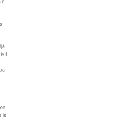
oy
s.
éjà
ivil
aba
con
 la