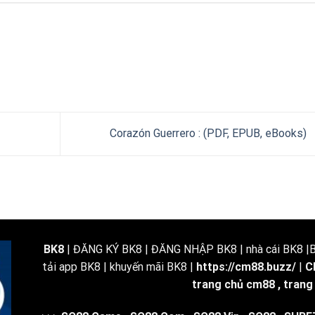
Corazón Guerrero : (PDF, EPUB, eBooks)
BK8
| ĐĂNG KÝ BK8 | ĐĂNG NHẬP BK8 | nhà cái BK8 |BK
tải app BK8 | khuyến mãi BK8 |
https://cm88.buzz/
|
C
trang chủ cm88
,
trang