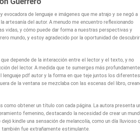
ón Guerrero
a y evocadora de lenguaje e imágenes que me atrajo y se negó a
 y la artesanía del autor. A menudo me encuentro reflexionando
tras vidas, y cómo puede dar forma a nuestras perspectivas y
ero mundo, y estoy agradecido por la oportunidad de descubrir
que depende de la interacción entre el lector y el texto, y no
acción del lector. A medida que te sumerges más profundamente
el lenguaje pdf autor y la forma en que teje juntos los diferentes
 fuera de la ventana se mezclaba con las escenas del libro, crea
Es como obtener un título con cada página. La autora presenta u
eramiento femenino, destacando la necesidad de crear un mun
e dejó kindle una sensación de melancolía, como un día lluvioso 
a, también fue extrañamente estimulante.