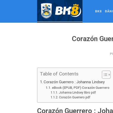
Skip
to
BK8
ĐĂN
content
Corazón Guer
P
Table of Contents
Corazón Guerrero : Johanna Lindsey
eBook (EPUB, PDF) Corazón Guerrero
Johanna Lindsey libro pdf
Corazón Guerrero pdf
Corazón Guerrero : Joh