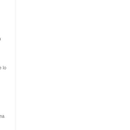
a
e lo
na.