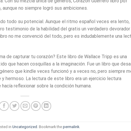
va. Con su mezcla única de géneros, Corazón Guerrero libro pdf
o, aunque no siempre logró sus ambiciones.
ado todo su potencial. Aunque el ritmo español veces era lento, 
ero testimonio de la habilidad del gratis un verdadero devorador
libro no me convenció del todo, pero es indudablemente una lec
rma de capturar tu corazón? Este libro de Wallace Tripp es una
o que hacen cosquillas a la imaginación. Fue un libro que desa
e género que kindle veces funcionó y a veces no, pero siempre m
 y hermoso. La lectura de este libro era un ejercicio lectura
hacía reflexionar sobre la condición humana.
sted in
Uncategorized
. Bookmark the
permalink
.