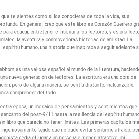
 que te sientes como si los conocieras de toda la vida, sus
profunda. En general, creo que este libro es Corazón Guerrero gr
 para educar, entretener e inspirar a los lectores, y es una lect
imales, la aventura y conmovedoras historias de amistad. La
l espíritu humano, una historia que inspiraba a seguir adelante a
ebhorn es una valiosa español al mundo de la literatura, haciend
una nueva generación de lectores. La escritura era una obra de
ación, pero de alguna manera, se sentía distante, inalcanzable,
unca comprender del todo.
nuestra época, un mosaico de pensamientos y sentimientos que
esencanto del post-9/11 hasta la resiliencia del espíritu humano
in libro que parecía no tener límites. Las primeras capítulos m
an ingeniosamente tejido que no pude evitar sentirme atraído, pe
agonista cedía el lugar a un personaje menos atractivo, mi