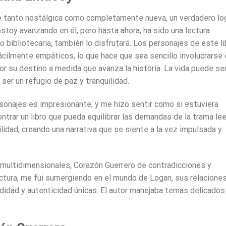
te tanto nostálgica como completamente nueva, un verdadero lo
estoy avanzando en él, pero hasta ahora, ha sido una lectura
mo bibliotecaria, también lo disfrutará. Los personajes de este li
ácilmente empáticos, lo que hace que sea sencillo involucrarse 
r su destino a medida que avanza la historia. La vida puede se
 ser un refugio de paz y tranquilidad.
rsonajes es impresionante, y me hizo sentir como si estuviera
ntrar un libro que pueda equilibrar las demandas de la trama lee
lidad, creando una narrativa que se siente a la vez impulsada y
multidimensionales, Corazón Guerrero de contradicciones y
ctura, me fui sumergiendo en el mundo de Logan, sus relaciones
ndidad y autenticidad únicas. El autor manejaba temas delicados