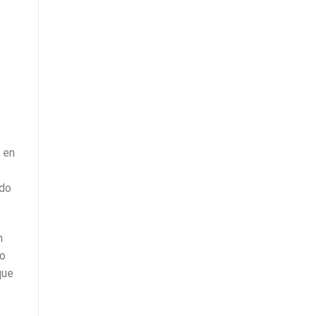
 en
ndo
n
do
que