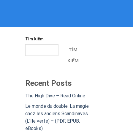
Tìm kiếm
TÌM
KIẾM
Recent Posts
The High Dive – Read Online
Le monde du double: La magie
chez les anciens Scandinaves
(L’Ile verte) – (PDF, EPUB,
eBooks)