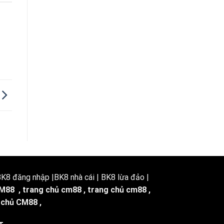
8 đăng nhập |BK8 nhà cái | BK8 lừa đảo |
M88
,
trang chủ cm88
,
trang chủ cm88
,
 chủ CM88
,