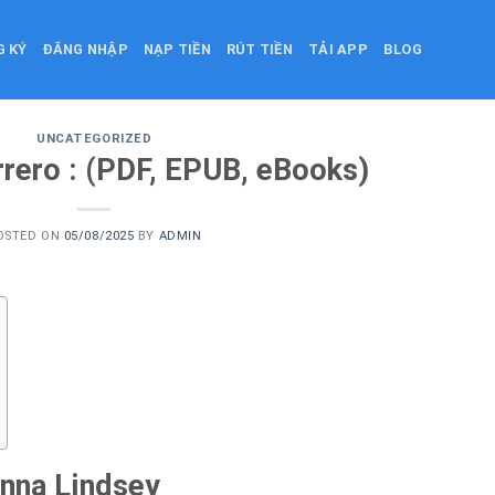
G KÝ
ĐĂNG NHẬP
NẠP TIỀN
RÚT TIỀN
TẢI APP
BLOG
UNCATEGORIZED
rero : (PDF, EPUB, eBooks)
OSTED ON
05/08/2025
BY
ADMIN
anna Lindsey