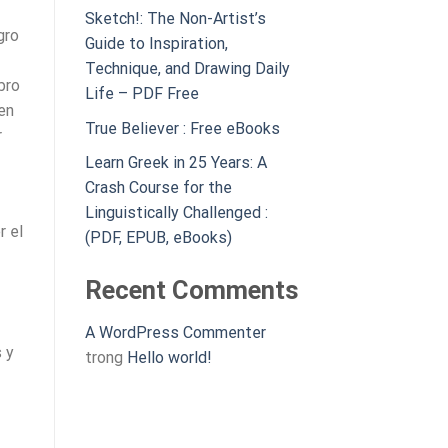
Sketch!: The Non-Artist’s
gro
Guide to Inspiration,
Technique, and Drawing Daily
bro
Life – PDF Free
en
True Believer : Free eBooks
r
Learn Greek in 25 Years: A
Crash Course for the
Linguistically Challenged :
r el
(PDF, EPUB, eBooks)
Recent Comments
A WordPress Commenter
 y
trong
Hello world!