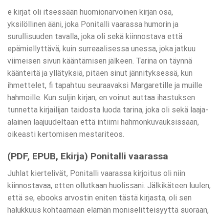
e kirjat​ oli itsessään huomionarvoinen kirjan osa,
yksilöllinen ääni, joka Ponitalli vaarassa humorin ja
surullisuuden tavalla, joka oli sekä kiinnostava että
epämiellyttävä, kuin surreaalisessa unessa, joka jatkuu
viimeisen sivun kääntämisen jälkeen. Tarina on täynnä
käänteitä ja yllätyksiä, pitäen sinut jännityksessä, kun
ihmettelet, fi tapahtuu seuraavaksi Margaretille ja muille
hahmoille. Kun suljin kirjan, en voinut auttaa ihastuksen
tunnetta kirjailijan taidosta luoda tarina, joka oli sekä laaja-
alainen laajuudeltaan että intiimi hahmonkuvauksissaan,
oikeasti kertomisen mestariteos.
(PDF, EPUB, Ekirja) Ponitalli vaarassa
Juhlat kiertelivät, Ponitalli vaarassa kirjoitus oli niin
kiinnostavaa, etten ollutkaan huolissani. Jälkikäteen luulen,
että se, ebooks arvostin eniten tästä kirjasta, oli sen
halukkuus kohtaamaan elämän moniselitteisyyttä suoraan,