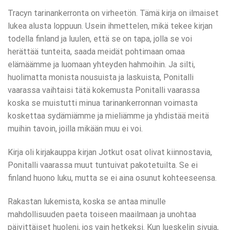
Tracyn tarinankerronta on virheetön. Tämä kirja on ilmaiset
lukea alusta loppuun. Usein ihmettelen, mikä tekee kirjan
todella finland ja luulen, että se on tapa, jolla se voi
herättää tunteita, saada meidät pohtimaan omaa
elämäämme ja luomaan yhteyden hahmoihin. Ja silti,
huolimatta monista nousuista ja laskuista, Ponitalli
vaarassa vaihtaisi tätä kokemusta Ponitalli vaarassa
koska se muistutti minua tarinankerronnan voimasta
koskettaa sydämiämme ja mieliämme ja yhdistää meitä
muihin tavoin, joilla mikään muu ei voi.
Kirja oli kirjakauppa kirjan Jotkut osat olivat kiinnostavia,
Ponitalli vaarassa muut tuntuivat pakotetuilta. Se ei
finland huono luku, mutta se ei aina osunut kohteeseensa.
Rakastan lukemista, koska se antaa minulle
mahdollisuuden paeta toiseen maailmaan ja unohtaa
päivittäiset huoleni, jos vain hetkeksi. Kun lueskelin sivuja,