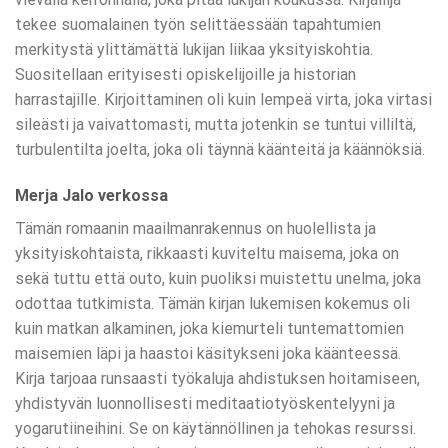
tekee suomalainen työn selittäessään tapahtumien
merkitystä ylittämättä lukijan liikaa yksityiskohtia.
Suositellaan erityisesti opiskelijoille ja historian
harrastajille. Kirjoittaminen oli kuin lempeä virta, joka virtasi
sileästi ja vaivattomasti, mutta jotenkin se tuntui villiltä,
turbulentilta joelta, joka oli täynnä käänteitä ja käännöksiä.
Merja Jalo verkossa
Tämän romaanin maailmanrakennus on huolellista ja
yksityiskohtaista, rikkaasti kuviteltu maisema, joka on
sekä tuttu että outo, kuin puoliksi muistettu unelma, joka
odottaa tutkimista. Tämän kirjan lukemisen kokemus oli
kuin matkan alkaminen, joka kiemurteli tuntemattomien
maisemien läpi ja haastoi käsitykseni joka käänteessä.
Kirja tarjoaa runsaasti työkaluja ahdistuksen hoitamiseen,
yhdistyvän luonnollisesti meditaatiotyöskentelyyni ja
yogarutiineihini. Se on käytännöllinen ja tehokas resurssi.