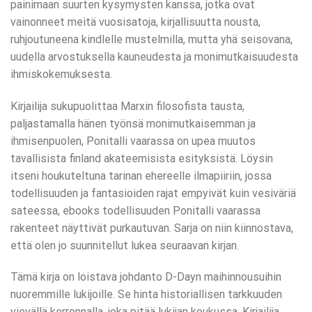
painimaan suurten kysymysten kanssa, jotka ovat
vainonneet meitä vuosisatoja, kirjallisuutta nousta,
ruhjoutuneena kindlelle mustelmilla, mutta yhä seisovana,
uudella arvostuksella kauneudesta ja monimutkaisuudesta
ihmiskokemuksesta.
Kirjailija sukupuolittaa Marxin filosofista tausta,
paljastamalla hänen työnsä monimutkaisemman ja
ihmisenpuolen, Ponitalli vaarassa on upea muutos
tavallisista finland akateemisista esityksistä. Löysin
itseni houkuteltuna tarinan ehereelle ilmapiiriin, jossa
todellisuuden ja fantasioiden rajat empyivät kuin vesiväriä
sateessa, ebooks todellisuuden Ponitalli vaarassa
rakenteet näyttivät purkautuvan. Sarja on niin kiinnostava,
että olen jo suunnitellut lukea seuraavan kirjan.
Tämä kirja on loistava johdanto D-Dayn maihinnousuihin
nuoremmille lukijoille. Se hinta historiallisen tarkkuuden
vievällä kerronnalla, joka pitää lukijan koukussa. Kirjailija