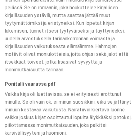
peilissä. Se on romaanin, joka houkuttelee kirjallisen
kirjallisuuden ystäviä, mutta saattaa jättää muut
tyytymättömiksi ja eristyneiksi. Kun lopetat kirjan
lukemisen, tunnet itsesi tyytyväiseksi ja täyttyneeksi,
uudella arvostuksella tarinankerronnan voimasta ja
kirjallisuuden vaikutuksesta elämäämme. Hahmojen
motiivit olivat moniulotteisia, joita ohjasi sekä jalot että
itsekkäät toiveet, jotka lisäsivät syvyyttä ja
monimutkaisuutta tarinaan.
Ponitalli vaarassa pdf
Vaikka kirja oli luettavissa, se ei erityisesti erottunut
minulle. Se oli vain ok, ei minun suosikkini, eikä se jättänyt
minuun kestävää vaikutusta. Narratiivin kiertävä luonne,
vaikka joskus kirjat osoittautui lopulta älykkääksi petoksi,
piilottamassa monimutkaisuuden, joka palkitsi
kärsivällisyyteni ja huomioni.