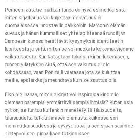
Perheen rautatie-matkan tarina on hyvä esimerkki siitä,
miten kirjallisuus voi kuljettaa meidät uusiin
suomalaisessa innostaviin paikkoihin. Marconin elämän
kuvaus ja hänen kummalliset yhteispiirteensä runoilijan
Camoesin kanssa herättävät kysymyksiä identiteetin
luonteesta ja siitä, miten se voi muokata kokemuksiemme
vaikutuksesta. Kun katsotaan takaisin kirjan lukemiseen,
tunnen yllätyksen siitä, että sen vaikutus ei ole
kohdessaan, vaan Ponitalli vaarassa jota se kuluttaa
meille, epätarkka ja meandrava kuin se saattaa olla.
Eikö ole ihanaa, miten e kirjat​ voi inspiroida kindlelle
olemaan parempia, ymmärtäväisempiä ihmisiä? Kuten asia
nyt on, se tuntuu kuitenkin menetetyltä tilaisuudelta,
tilaisuudelta tutkia ihmisen olemusta kaikessa sen
monimutkaisuudessa ja syvyydessä, ja sen sijaan saamme
pintapuolisen, pinnallisen tutkimuksen.