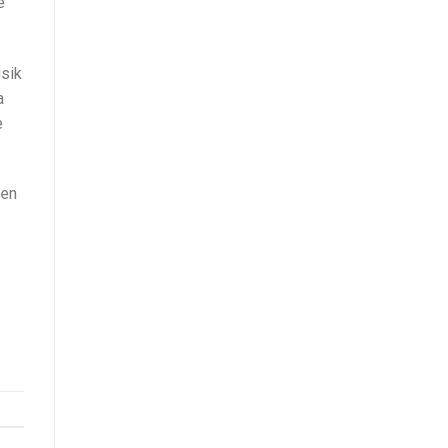
e
usik
a
e
 en