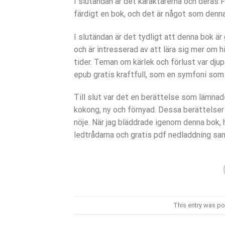
I slutändan är det karaktärerna och deras 
färdigt en bok, och det är något som denna
I slutändan är det tydligt att denna bok 
och är intresserad av att lära sig mer om
tider. Teman om kärlek och förlust var dj
epub gratis kraftfull, som en symfoni som 
Till slut var det en berättelse som lämna
kokong, ny och förnyad. Dessa berättelser
nöje. När jag bläddrade igenom denna bok, h
ledtrådarna och gratis pdf nedladdning s
This entry was po