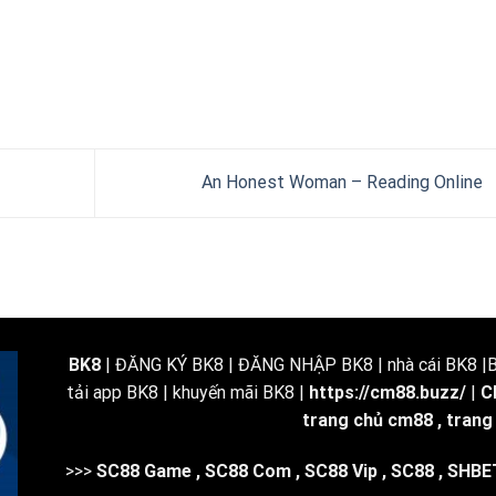
An Honest Woman – Reading Online
BK8
| ĐĂNG KÝ BK8 | ĐĂNG NHẬP BK8 | nhà cái BK8 |BK
tải app BK8 | khuyến mãi BK8 |
https://cm88.buzz/
|
C
trang chủ cm88
,
trang
>>>
SC88 Game
,
SC88 Com
,
SC88 Vip
,
SC88
,
SHBE