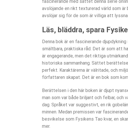
fascinerande med sättet denna serie online
avslöjande en rikt texturerad värld som är
avslöjar sig för de som är villiga att lyssna
Läs, bläddra, spara Fysik
Denna bok är en fascinerande djupdykning 
smältbara, praktiska råd. Det är som att ha
är engagerande, men det riktiga utmärkand
historiska sammanhang. Sättet berättelsen
perfekt. Karaktärerna är välritade, och milj
författaren skapat. Det är en bok som komm
Berättelsen i den här boken är djupt nyans
man som var både briljant och felbar, och v
dag. Språket var suggestivt, en rik gobel
minnen. Medan premissen var fascinerande
besvikelse som Fysikens Tao kvar, en skam
mer.