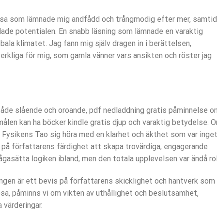
läsa som lämnade mig andfådd och trångmodig efter mer, samtid
dade potentialen. En snabb läsning som lämnade en varaktig
obala klimatet. Jag fann mig själv dragen in i berättelsen,
erkliga för mig, som gamla vänner vars ansikten och röster jag
både slående och oroande, pdf nedladdning gratis påminnelse o
målen kan ha böcker kindle gratis djup och varaktig betydelse. 
ät Fysikens Tao sig höra med en klarhet och äkthet som var inge
på författarens färdighet att skapa trovärdiga, engagerande
rågasätta logiken ibland, men den totala upplevelsen var ändå rol
ingen är ett bevis på författarens skicklighet och hantverk som
resa, påminns vi om vikten av uthållighet och beslutsamhet,
 värderingar.