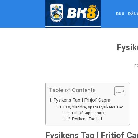
Skip
to
BK8
ĐĂN
content
Fysik
P
Table of Contents
Fysikens Tao | Fritjof Capra
Läs, bläddra, spara Fysikens Tao
Fritjof Capra gratis
Fysikens Tao pdf
Fysikens Tao | Fritjof Ca