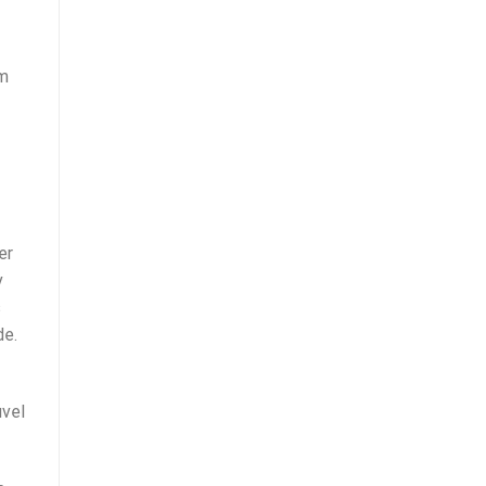
om
er
v
s
de.
uvel