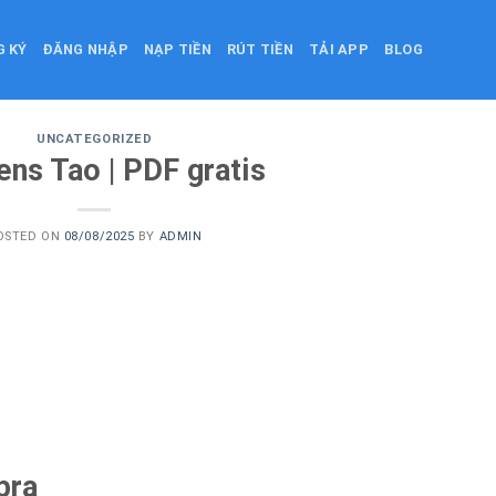
G KÝ
ĐĂNG NHẬP
NẠP TIỀN
RÚT TIỀN
TẢI APP
BLOG
UNCATEGORIZED
ens Tao | PDF gratis
OSTED ON
08/08/2025
BY
ADMIN
pra