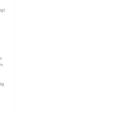
igt
m
Om
t
ig.