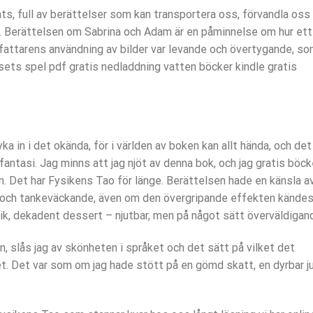
ats, full av berättelser som kan transportera oss, förvandla oss
jus. Berättelsen om Sabrina och Adam är en påminnelse om hur ett
rfattarens användning av bilder var levande och övertygande, s
sets spel pdf gratis nedladdning vatten böcker kindle gratis
yka in i det okända, för i världen av boken kan allt hända, och det
antasi. Jag minns att jag njöt av denna bok, och jag gratis böck
n. Det har Fysikens Tao för länge. Berättelsen hade en känsla a
 och tankeväckande, även om den övergripande effekten kände
rik, dekadent dessert – njutbar, men på något sätt överväldigan
n, slås jag av skönheten i språket och det sätt på vilket det
et. Det var som om jag hade stött på en gömd skatt, en dyrbar j