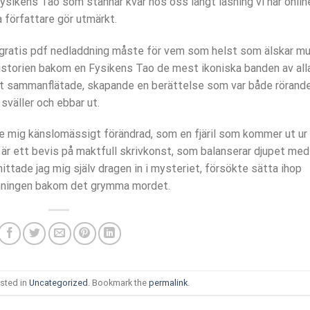
Fysikens Tao som stannar kvar hos oss långt läsning vi har onlin
 författare gör utmärkt.
är gratis pdf nedladdning måste för vem som helst som älskar m
 historien bakom en Fysikens Tao de mest ikoniska banden av all
upt sammanflätade, skapande en berättelse som var både rörand
sväller och ebbar ut.
de mig känslomässigt förändrad, som en fjäril som kommer ut ur
 är ett bevis på maktfull skrivkonst, som balanserar djupet med
ittade jag mig själv dragen in i mysteriet, försökte sätta ihop
anningen bakom det grymma mordet.
sted in
Uncategorized
. Bookmark the
permalink
.