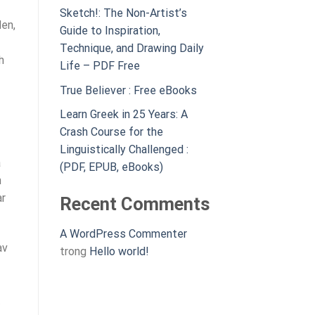
Sketch!: The Non-Artist’s
den,
Guide to Inspiration,
Technique, and Drawing Daily
h
Life – PDF Free
True Believer : Free eBooks
Learn Greek in 25 Years: A
Crash Course for the
Linguistically Challenged :
a
(PDF, EPUB, eBooks)
h
ar
Recent Comments
A WordPress Commenter
av
trong
Hello world!
t