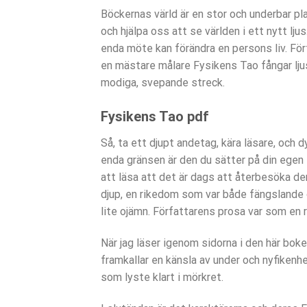
Böckernas värld är en stor och underbar pl
och hjälpa oss att se världen i ett nytt l
enda möte kan förändra en persons liv. Fö
en mästare målare Fysikens Tao fångar lju
modiga, svepande streck.
Fysikens Tao pdf
Så, ta ett djupt andetag, kära läsare, och d
enda gränsen är den du sätter på din egen f
att läsa att det är dags att återbesöka de
djup, en rikedom som var både fängslande
lite ojämn. Författarens prosa var som en 
När jag läser igenom sidorna i den här boke
framkallar en känsla av under och nyfikenh
som lyste klart i mörkret.