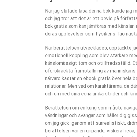
När jag slutade läsa denna bok kände jag m
och jag tror att det är ett bevis på förfat
bok gratis som kan jämföras med känslan a
deras upplevelser som Fysikens Tao nästa
När berättelsen utvecklades, upptäckte jag 
emotionell koppling som blev starkare med v
känslomässigt tom och otillfredsställd. 
oförskräckta framställning av människans 
närvaro kastar en ebook gratis över hela b
relationer. Men vad om karaktärerna, de där
och en med sina egna unika strider och kin
Berättelsen om en kung som måste navigera 
vändningar och svängar som håller dig gissa
om jag gick igenom ett surrealistiskt, dr
berättelsen var en gripande, viskeral resa, 