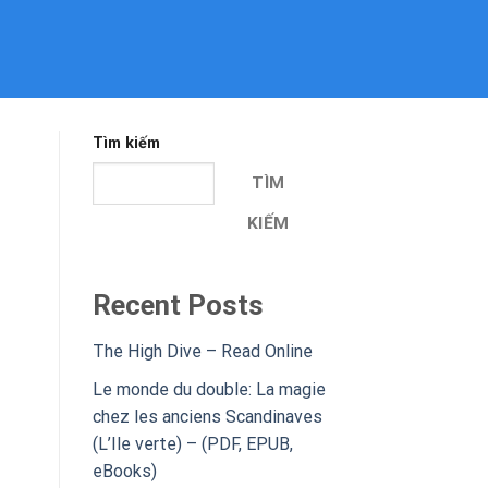
Tìm kiếm
TÌM
KIẾM
Recent Posts
The High Dive – Read Online
Le monde du double: La magie
chez les anciens Scandinaves
(L’Ile verte) – (PDF, EPUB,
eBooks)