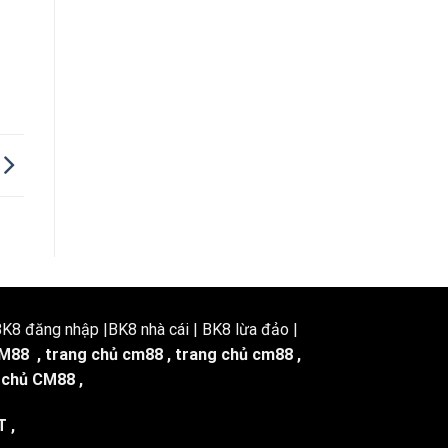
8 đăng nhập |BK8 nhà cái | BK8 lừa đảo |
M88
,
trang chủ cm88
,
trang chủ cm88
,
 chủ CM88
,
T
,