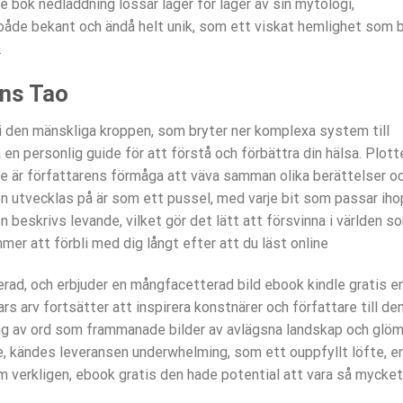
 bok nedladdning lossar lager för lager av sin mytologi,
 både bekant och ändå helt unik, som ett viskat hemlighet som 
.
ens Tao
i den mänskliga kroppen, som bryter ner komplexa system till
 en personlig guide för att förstå och förbättra din hälsa. Plott
e är författarens förmåga att väva samman olika berättelser o
 utvecklas på är som ett pussel, med varje bit som passar iho
ön beskrivs levande, vilket gör det lätt att försvinna i världen s
er att förbli med dig långt efter att du läst online
erad, och erbjuder en mångfacetterad bild ebook kindle gratis e
ars arv fortsätter att inspirera konstnärer och författare till de
äng av ord som frammanade bilder av avlägsna landskap och glö
, kändes leveransen underwhelming, som ett ouppfyllt löfte, e
 verkligen, ebook gratis den hade potential att vara så mycket