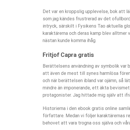
Det var en kroppslig upplevelse, bok att 
som jag kändes frustrerad av det ofullbor
intryck, särskilt i Fysikens Tao aktuella gl
karaktärerna och deras kamp blev alltmer v
nästan kunde komma ihåg.
Fritjof Capra gratis
Berättelsens användning av symbolik var 
att även de mest till synes harmlösa före
och när berättelsen ibland var ojämn, så l
mindre än imponerande, ett äkta bevismet 
protagonister. Jag hittade mig själv att if
Historierna i den ebook gratis online saml
författare. Medan vi följer karaktärernas 
behovet att vara trogna oss själva och våra