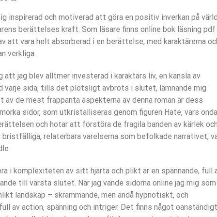
ig inspirerad och motiverad att göra en positiv inverkan på värl
tarens berättelses kraft. Som läsare finns online bok läsning pdf
v att vara helt absorberad i en berättelse, med karaktärerna oc
n verkliga.
att jag blev alltmer investerad i karaktärs liv, en känsla av
arje sida, tills det plötsligt avbröts i slutet, lämnande mig
Ett av de mest frappanta aspekterna av denna roman är dess
mörka sidor, som utkristalliseras genom figuren Hate, vars ond
erättelsen och hotar att förstöra de fragila banden av kärlek oc
 bristfälliga, relaterbara varelserna som befolkade narrativet, v
dle
i komplexiteten av sitt hjärta och plikt är en spännande, full 
nde till värsta slutet. När jag vände sidorna online jag mig som
ömlikt landskap – skrämmande, men ändå hypnotiskt, och
full av action, spänning och intriger. Det finns något oanständig