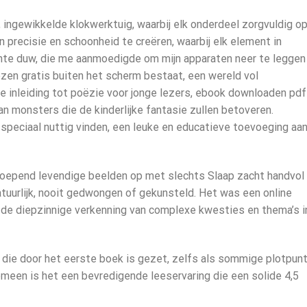
ingewikkelde klokwerktuig, waarbij elk onderdeel zorgvuldig o
 precisie en schoonheid te creëren, waarbij elk element in
hte duw, die me aanmoedigde om mijn apparaten neer te leggen
ezen gratis buiten het scherm bestaat, een wereld vol
 inleiding tot poëzie voor jonge lezers, ebook downloaden pdf
n monsters die de kinderlijke fantasie zullen betoveren.
 speciaal nuttig vinden, een leuke en educatieve toevoeging aa
, roepend levendige beelden op met slechts Slaap zacht handvol
tuurlijk, nooit gedwongen of gekunsteld. Het was een online
 de diepzinnige verkenning van complexe kwesties en thema’s i
 die door het eerste boek is gezet, zelfs als sommige plotpun
emeen is het een bevredigende leeservaring die een solide 4,5