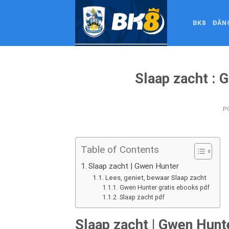
Skip
to
BK8
ĐĂN
content
Slaap zacht : G
P
Table of Contents
Slaap zacht | Gwen Hunter
Lees, geniet, bewaar Slaap zacht
Gwen Hunter gratis ebooks pdf
Slaap zacht pdf
Slaap zacht | Gwen Hunt