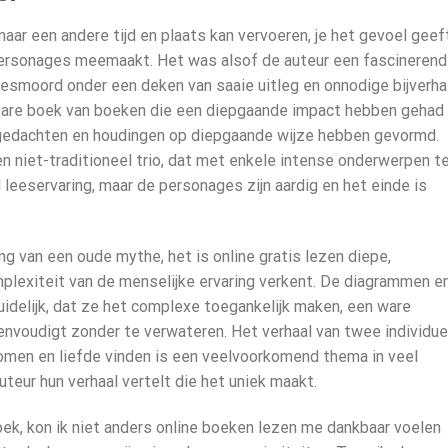
aar een andere tijd en plaats kan vervoeren, je het gevoel geef
ersonages meemaakt. Het was alsof de auteur een fascinerend
smoord onder een deken van saaie uitleg en onnodige bijverha
telbare boek van boeken die een diepgaande impact hebben gehad
 gedachten en houdingen op diepgaande wijze hebben gevormd.
n niet-traditioneel trio, dat met enkele intense onderwerpen t
 leeservaring, maar de personages zijn aardig en het einde is
ng van een oude mythe, het is online gratis lezen diepe,
mplexiteit van de menselijke ervaring verkent. De diagrammen e
o duidelijk, dat ze het complexe toegankelijk maken, een ware
eenvoudigt zonder te verwateren. Het verhaal van twee individu
omen en liefde vinden is een veelvoorkomend thema in veel
teur hun verhaal vertelt die het uniek maakt.
oek, kon ik niet anders online boeken lezen me dankbaar voelen