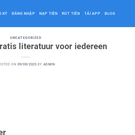
G KÝ
ĐĂNG NHẬP
NẠP TIỀN
RÚT TIỀN
TẢI APP
BLOG
UNCATEGORIZED
ratis literatuur voor iedereen
OSTED ON
09/08/2025
BY
ADMIN
er