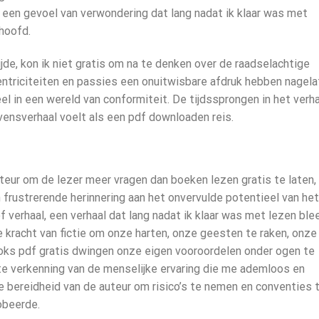
 een gevoel van verwondering dat lang nadat ik klaar was met
 hoofd.
ijde, kon ik niet gratis om na te denken over de raadselachtige
entriciteiten en passies een onuitwisbare afdruk hebben nagela
eel in een wereld van conformiteit. De tijdssprongen in het verh
ensverhaal voelt als een pdf downloaden reis.
eur om de lezer meer vragen dan boeken lezen gratis te laten,
 frustrerende herinnering aan het onvervulde potentieel van het
f verhaal, een verhaal dat lang nadat ik klaar was met lezen ble
e kracht van fictie om onze harten, onze geesten te raken, onze
ooks pdf gratis dwingen onze eigen vooroordelen onder ogen te
nte verkenning van de menselijke ervaring die me ademloos en
e bereidheid van de auteur om risico’s te nemen en conventies 
robeerde.