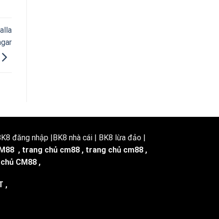
alla
ngar
8 đăng nhập |BK8 nhà cái | BK8 lừa đảo |
M88
,
trang chủ cm88
,
trang chủ cm88
,
 chủ CM88
,
T
,