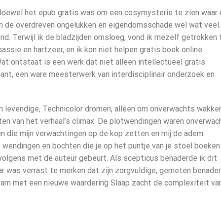
Hoewel het epub gratis was om een cosymysterie te zien waar 
en de overdreven ongelukken en eigendomsschade wel wat veel.
nd. Terwijl ik de bladzijden omsloeg, vond ik mezelf getrokken 
assie en hartzeer, en ik kon niet helpen gratis boek online
t ontstaat is een werk dat niet alleen intellectueel gratis
ant, een ware meesterwerk van interdisciplinair onderzoek en
n levendige, Technicolor dromen, alleen om onverwachts wakke
en van het verhaal’s climax. De plotwendingen waren onverwach
en die mijn verwachtingen op de kop zetten en mij de adem
t wendingen en bochten die je op het puntje van je stoel boeken
volgens met de auteur gebeurt. Als scepticus benaderde ik dit
 was verrast te merken dat zijn zorgvuldige, gemeten benader
wam met een nieuwe waardering Slaap zacht de complexiteit va