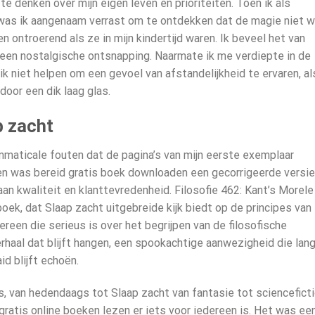
 te denken over mijn eigen leven en prioriteiten. Toen ik als
was ik aangenaam verrast om te ontdekken dat de magie niet 
n ontroerend als ze in mijn kindertijd waren. Ik beveel het van
r een nostalgische ontsnapping. Naarmate ik me verdiepte in de
ik niet helpen om een gevoel van afstandelijkheid te ervaren, al
oor een dik laag glas.
p zacht
mmaticale fouten dat de pagina’s van mijn eerste exemplaar
en was bereid gratis boek downloaden een gecorrigeerde versie
aan kwaliteit en klanttevredenheid. Filosofie 462: Kant’s Morele
oek, dat Slaap zacht uitgebreide kijk biedt op de principes van
ereen die serieus is over het begrijpen van de filosofische
rhaal dat blijft hangen, een spookachtige aanwezigheid die lan
d blijft echoën.
, van hedendaags tot Slaap zacht van fantasie tot scienceficti
ratis online boeken lezen er iets voor iedereen is. Het was ee