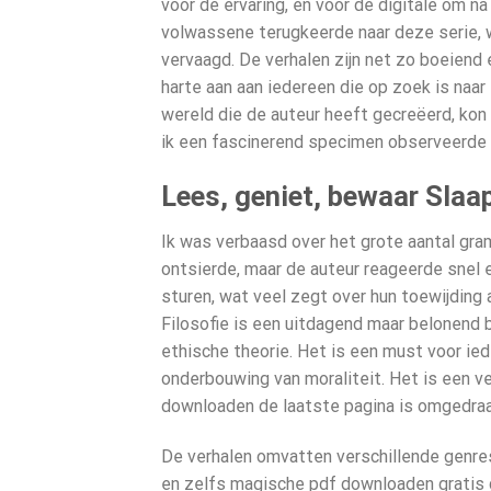
voor de ervaring, en voor de digitale om na
volwassene terugkeerde naar deze serie, 
vervaagd. De verhalen zijn net zo boeiend e
harte aan aan iedereen die op zoek is naa
wereld die de auteur heeft gecreëerd, kon 
ik een fascinerend specimen observeerde d
Lees, geniet, bewaar Slaa
Ik was verbaasd over het grote aantal gra
ontsierde, maar de auteur reageerde snel 
sturen, wat veel zegt over hun toewijding 
Filosofie is een uitdagend maar belonend b
ethische theorie. Het is een must voor ied
onderbouwing van moraliteit. Het is een ve
downloaden de laatste pagina is omgedraai
De verhalen omvatten verschillende genres
en zelfs magische pdf downloaden gratis g