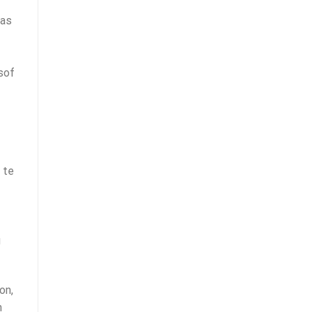
was
sof
 te
g
on,
n