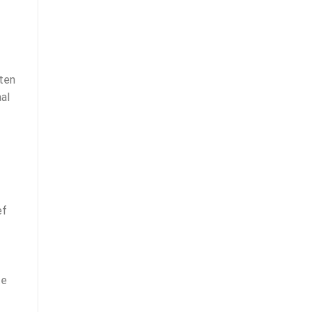
ten
aal
ef
te