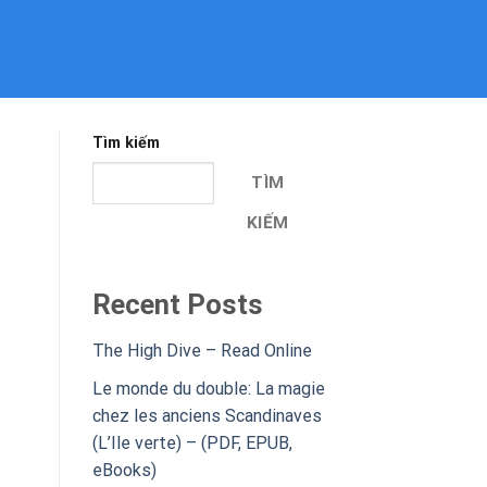
Tìm kiếm
TÌM
KIẾM
Recent Posts
The High Dive – Read Online
Le monde du double: La magie
chez les anciens Scandinaves
(L’Ile verte) – (PDF, EPUB,
eBooks)