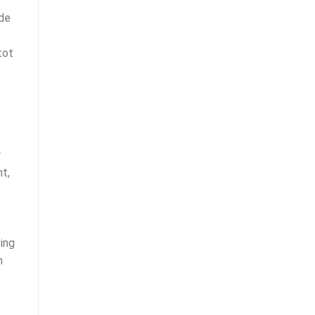
de
tot
r
t,
ing
n