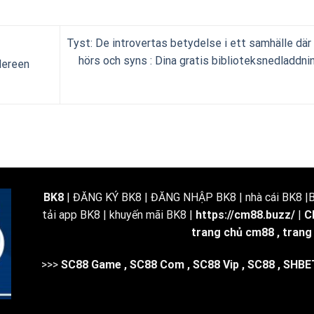
Tyst: De introvertas betydelse i ett samhälle där 
hörs och syns : Dina gratis biblioteksnedladdni
edereen
BK8
| ĐĂNG KÝ BK8 | ĐĂNG NHẬP BK8 | nhà cái BK8 |BK
tải app BK8 | khuyến mãi BK8 |
https://cm88.buzz/
|
C
trang chủ cm88
,
trang
>>>
SC88 Game
,
SC88 Com
,
SC88 Vip
,
SC88
,
SHBE