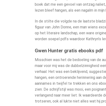
boek dat me een gevoel van ontzag naliet,
lezen bleef hangen, als een nagalm in mijn
In de stilte die volgde na de laatste bladz
figuur van John Donne, een man wiens exc
op het literaire landschap, een ware origin
worden soepel pdfs waardoor Kathryn’s lev
Gwen Hunter gratis ebooks pdf
Misschien was het de bedoeling van de aut
maar voor mij was de dubbelzinnigheid een
verhaal. Het was een beklijvend, suggestie
hangen, een ontroerende herinnering aan d
aannames in twijfel te trekken en ons eb
zien. De schrijfstijl was mooi, een poigna
verlangend naar meer liet. Ik waardeerde d
trotseren, ook al lukte niet alles wat hij p