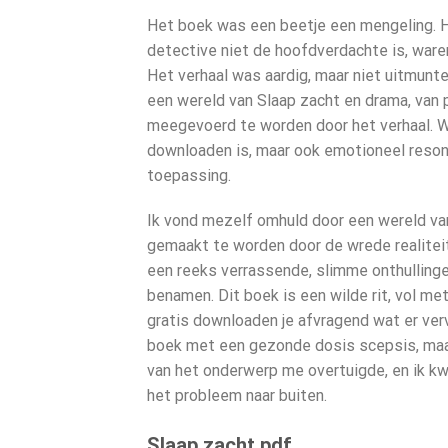
Het boek was een beetje een mengeling. 
detective niet de hoofdverdachte is, war
Het verhaal was aardig, maar niet uitmunte
een wereld van Slaap zacht en drama, van p
meegevoerd te worden door het verhaal. Wa
downloaden is, maar ook emotioneel reson
toepassing.
Ik vond mezelf omhuld door een wereld va
gemaakt te worden door de wrede realiteit
een reeks verrassende, slimme onthulling
benamen. Dit boek is een wilde rit, vol me
gratis downloaden je afvragend wat er ver
boek met een gezonde dosis scepsis, maar
van het onderwerp me overtuigde, en ik k
het probleem naar buiten.
Slaap zacht pdf