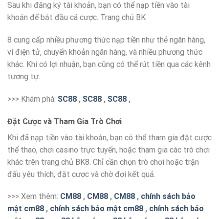
Sau khi đăng ký tài khoản, bạn có thể nạp tiền vào tài
khoản để bắt đầu cá cược. Trang chủ BK
8 cung cấp nhiều phương thức nạp tiền như thẻ ngân hàng,
ví điện tử, chuyển khoản ngân hàng, và nhiều phương thức
khác. Khi có lợi nhuận, bạn cũng có thể rút tiền qua các kênh
tương tự.
>>> Khám phá:
SC88
,
SC88
,
SC88
,
Đặt Cược và Tham Gia Trò Chơi
Khi đã nạp tiền vào tài khoản, bạn có thể tham gia đặt cược
thể thao, chơi casino trực tuyến, hoặc tham gia các trò chơi
khác trên trang chủ BK8. Chỉ cần chọn trò chơi hoặc trận
đấu yêu thích, đặt cược và chờ đợi kết quả.
>>> Xem thêm:
CM88
,
CM88
,
CM88
,
chính sách bảo
mật cm88
,
chính sách bảo mật cm88
,
chính sách bảo