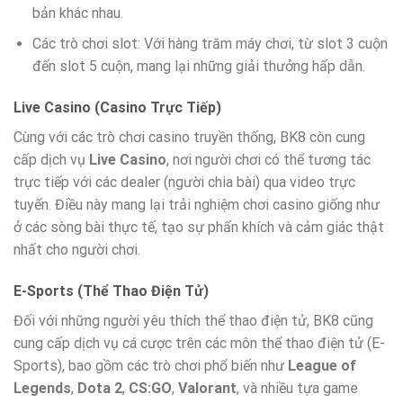
bản khác nhau.
Các trò chơi slot: Với hàng trăm máy chơi, từ slot 3 cuộn
đến slot 5 cuộn, mang lại những giải thưởng hấp dẫn.
Live Casino (Casino Trực Tiếp)
Cùng với các trò chơi casino truyền thống, BK8 còn cung
cấp dịch vụ
Live Casino
, nơi người chơi có thể tương tác
trực tiếp với các dealer (người chia bài) qua video trực
tuyến. Điều này mang lại trải nghiệm chơi casino giống như
ở các sòng bài thực tế, tạo sự phấn khích và cảm giác thật
nhất cho người chơi.
E-Sports (Thể Thao Điện Tử)
Đối với những người yêu thích thể thao điện tử, BK8 cũng
cung cấp dịch vụ cá cược trên các môn thể thao điện tử (E-
Sports), bao gồm các trò chơi phổ biến như
League of
Legends
,
Dota 2
,
CS:GO
,
Valorant
, và nhiều tựa game