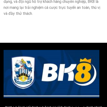
dạng, và đội ngũ hỗ trợ khách hàng chuyên nghiệp, BK8 là
nơi mang lại trải nghiệm cá cược trực tuyến an toàn, thú vị
và đầy thử thách.