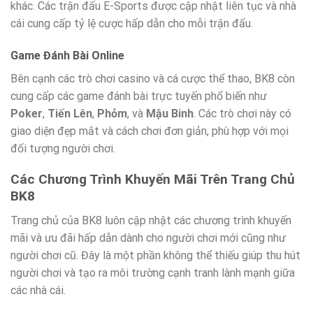
khác. Các trận đấu E-Sports được cập nhật liên tục và nhà
cái cung cấp tỷ lệ cược hấp dẫn cho mỗi trận đấu.
Game Đánh Bài Online
Bên cạnh các trò chơi casino và cá cược thể thao, BK8 còn
cung cấp các game đánh bài trực tuyến phổ biến như
Poker
,
Tiến Lên
,
Phỏm
, và
Mậu Binh
. Các trò chơi này có
giao diện đẹp mắt và cách chơi đơn giản, phù hợp với mọi
đối tượng người chơi.
Các Chương Trình Khuyến Mãi Trên Trang Chủ
BK8
Trang chủ của BK8 luôn cập nhật các chương trình khuyến
mãi và ưu đãi hấp dẫn dành cho người chơi mới cũng như
người chơi cũ. Đây là một phần không thể thiếu giúp thu hút
người chơi và tạo ra môi trường cạnh tranh lành mạnh giữa
các nhà cái.