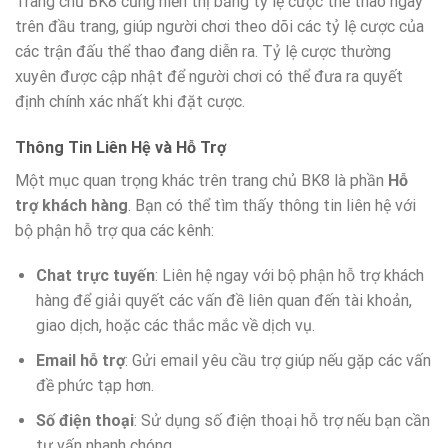
Trang chủ BK8 cũng hiển thị bảng tỷ lệ cược thể thao ngay
trên đầu trang, giúp người chơi theo dõi các tỷ lệ cược của
các trận đấu thể thao đang diễn ra. Tỷ lệ cược thường
xuyên được cập nhật để người chơi có thể đưa ra quyết
định chính xác nhất khi đặt cược.
Thông Tin Liên Hệ và Hỗ Trợ
Một mục quan trọng khác trên trang chủ BK8 là phần
Hỗ
trợ khách hàng
. Bạn có thể tìm thấy thông tin liên hệ với
bộ phận hỗ trợ qua các kênh:
Chat trực tuyến
: Liên hệ ngay với bộ phận hỗ trợ khách
hàng để giải quyết các vấn đề liên quan đến tài khoản,
giao dịch, hoặc các thắc mắc về dịch vụ.
Email hỗ trợ
: Gửi email yêu cầu trợ giúp nếu gặp các vấn
đề phức tạp hơn.
Số điện thoại
: Sử dụng số điện thoại hỗ trợ nếu bạn cần
tư vấn nhanh chóng.