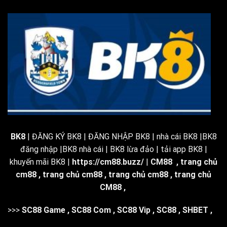
BK8
| ĐĂNG KÝ BK8 | ĐĂNG NHẬP BK8 | nhà cái BK8 |BK8
đăng nhập |BK8 nhà cái | BK8 lừa đảo | tải app BK8 |
khuyến mãi BK8 |
https://cm88.buzz/
|
CM88
,
trang chủ
cm88
,
trang chủ cm88
,
trang chủ cm88
,
trang chủ
CM88
,
>>>
SC88 Game
,
SC88 Com
,
SC88 Vip
,
SC88
,
SHBET
,