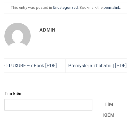
This entry was posted in
Uncategorized
. Bookmark the
permalink
.
ADMIN
O LUXURE – eBook [PDF]
Přemýšlej a zbohatni | [PDF]
Tìm kiếm
TÌM
KIẾM