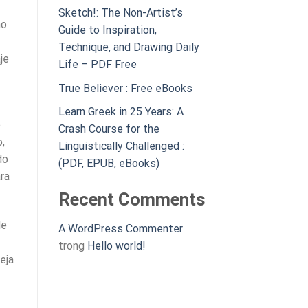
Sketch!: The Non-Artist’s
mo
Guide to Inspiration,
Technique, and Drawing Daily
je
Life – PDF Free
True Believer : Free eBooks
Learn Greek in 25 Years: A
e
Crash Course for the
o,
Linguistically Challenged :
do
(PDF, EPUB, eBooks)
ra
Recent Comments
de
A WordPress Commenter
trong
Hello world!
eja