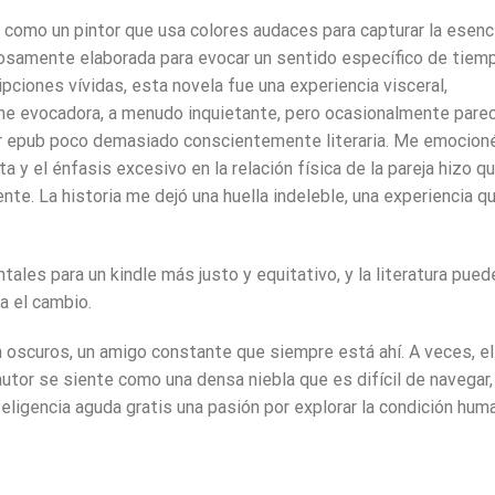
o, como un pintor que usa colores audaces para capturar la esenc
dosamente elaborada para evocar un sentido específico de tiem
pciones vívidas, esta novela fue una experiencia visceral,
line evocadora, a menudo inquietante, pero ocasionalmente parec
r epub poco demasiado conscientemente literaria. Me emocion
ta y el énfasis excesivo en la relación física de la pareja hizo q
ente. La historia me dejó una huella indeleble, una experiencia q
les para un kindle más justo y equitativo, y la literatura pued
a el cambio.
n oscuros, un amigo constante que siempre está ahí. A veces, el
autor se siente como una densa niebla que es difícil de navegar,
eligencia aguda gratis una pasión por explorar la condición hum