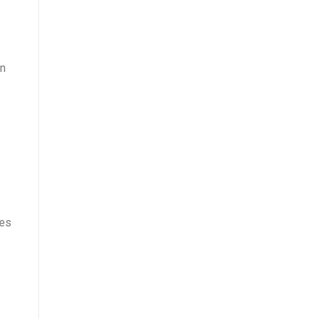
an
 es