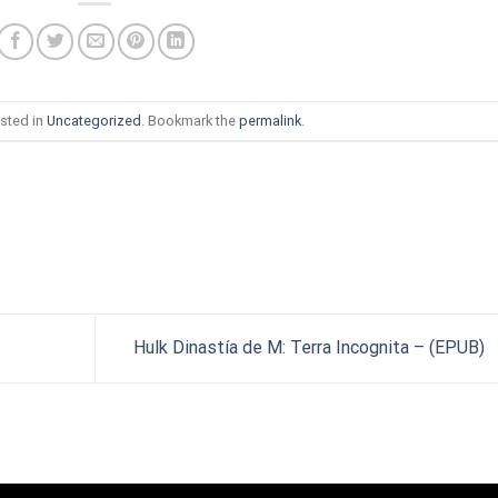
sted in
Uncategorized
. Bookmark the
permalink
.
Hulk Dinastía de M: Terra Incognita – (EPUB)