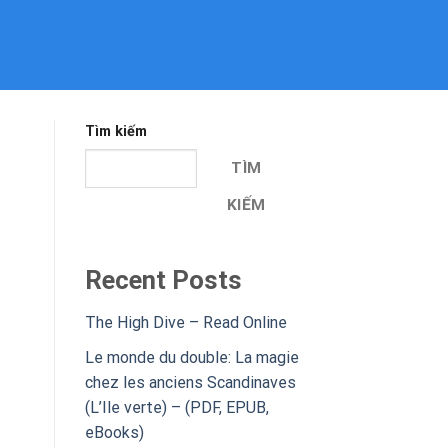
Tìm kiếm
TÌM
KIẾM
Recent Posts
The High Dive – Read Online
Le monde du double: La magie
chez les anciens Scandinaves
(L’Ile verte) – (PDF, EPUB,
eBooks)