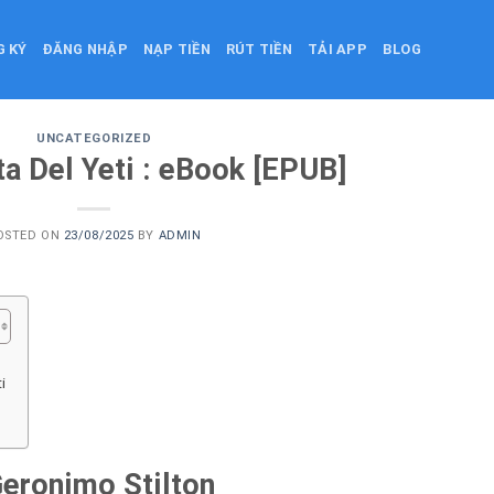
G KÝ
ĐĂNG NHẬP
NẠP TIỀN
RÚT TIỀN
TẢI APP
BLOG
UNCATEGORIZED
ta Del Yeti : eBook [EPUB]
OSTED ON
23/08/2025
BY
ADMIN
i
 Geronimo Stilton