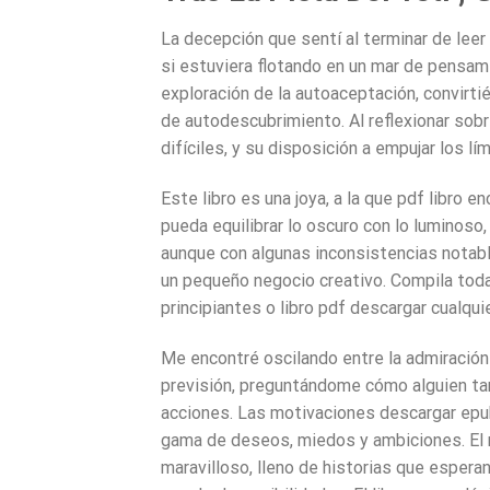
La decepción que sentí al terminar de lee
si estuviera flotando en un mar de pensam
exploración de la autoaceptación, convirti
de autodescubrimiento. Al reflexionar sobr
difíciles, y su disposición a empujar los lí
Este libro es una joya, a la que pdf libro e
pueda equilibrar lo oscuro con lo luminoso,
aunque con algunas inconsistencias notabl
un pequeño negocio creativo. Compila toda l
principiantes o libro pdf descargar cualqui
Me encontré oscilando entre la admiración p
previsión, preguntándome cómo alguien tan
acciones. Las motivaciones descargar epub
gama de deseos, miedos y ambiciones. El m
maravilloso, lleno de historias que espera