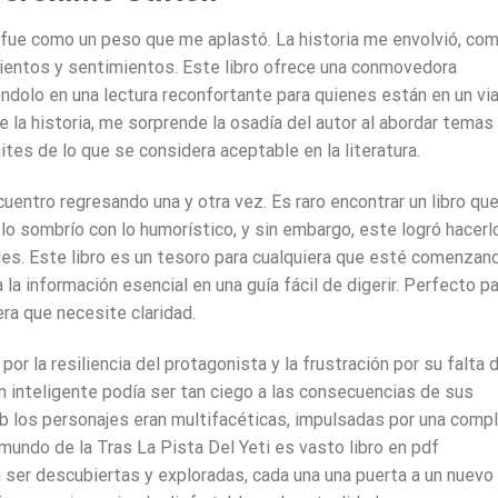
r fue como un peso que me aplastó. La historia me envolvió, co
ientos y sentimientos. Este libro ofrece una conmovedora
éndolo en una lectura reconfortante para quienes están en un via
e la historia, me sorprende la osadía del autor al abordar temas
mites de lo que se considera aceptable en la literatura.
ncuentro regresando una y otra vez. Es raro encontrar un libro qu
 lo sombrío con lo humorístico, y sin embargo, este logró hacerl
es. Este libro es un tesoro para cualquiera que esté comenzan
a información esencial en una guía fácil de digerir. Perfecto pa
era que necesite claridad.
or la resiliencia del protagonista y la frustración por su falta 
 inteligente podía ser tan ciego a las consecuencias de sus
 los personajes eran multifacéticas, impulsadas por una compl
undo de la Tras La Pista Del Yeti es vasto libro en pdf
n ser descubiertas y exploradas, cada una una puerta a un nuevo