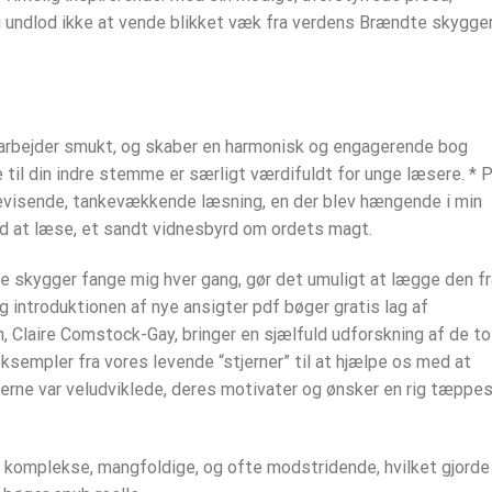
undlod ikke at vende blikket væk fra verdens Brændte skygge
marbejder smukt, og skaber en harmonisk og engagerende bog
til din indre stemme er særligt værdifuldt for unge læsere. * 
bevisende, tankevækkende læsning, en der blev hængende i min
ed at læse, et sandt vidnesbyrd om ordets magt.
 skygger fange mig hver gang, gør det umuligt at lægge den fr
og introduktionen af nye ansigter pdf bøger gratis lag af
n, Claire Comstock-Gay, bringer en sjælfuld udforskning af de to
 eksempler fra vores levende “stjerner” til at hjælpe os med at
rerne var veludviklede, deres motivater og ønsker en rig tæppes
komplekse, mangfoldige, og ofte modstridende, hvilket gjorde