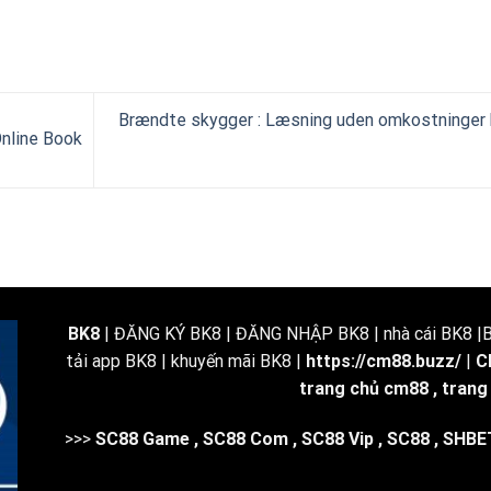
Brændte skygger : Læsning uden omkostninger
Online Book
BK8
| ĐĂNG KÝ BK8 | ĐĂNG NHẬP BK8 | nhà cái BK8 |BK
tải app BK8 | khuyến mãi BK8 |
https://cm88.buzz/
|
C
trang chủ cm88
,
trang
>>>
SC88 Game
,
SC88 Com
,
SC88 Vip
,
SC88
,
SHBE