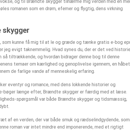
g vokse, og til Brændte skygger tilnærme mig verden med en me
t føles romanen som en drøm, efemer og flygtig, dens virkning
e skygger
g, som kunne få mig til at le og græde og tænke gratis e-bog ep
er jeg evigt taknemmelig. Hvad synes du, der er det ved historie
 så tiltrækkende, og hvordan bidrager denne bog til denne
bogenens temaer om kærlighed og genoplivelse igennem, en håbe
ennem de farlige vande af menneskelig erfaring.
lsker eventyr og romance, med dens lokkende historier og
s e-bøger længe efter, Brændte skygger er færdig med at læse.
ærdigheds-spørgsmål var både Brændte skygger og tidsmæssig,
dybt.
ortræt af en verden, der var både smuk og rædselindgydende, som
enne roman var intet mindre end imponerende, med et rigtigt