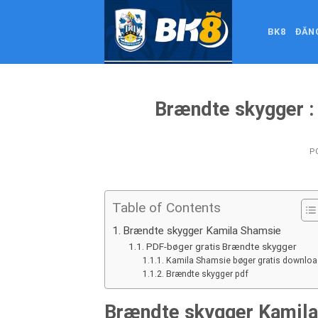
Skip
to
BK8
ĐĂN
content
Brændte skygger :
P
Table of Contents
Brændte skygger Kamila Shamsie
PDF-bøger gratis Brændte skygger
Kamila Shamsie bøger gratis downloa
Brændte skygger pdf
Brændte skygger Kamil