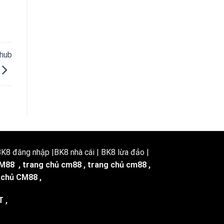
 hub
8 đăng nhập |BK8 nhà cái | BK8 lừa đảo |
M88
,
trang chủ cm88
,
trang chủ cm88
,
 chủ CM88
,
T
,