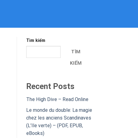
Tìm kiếm
TÌM
KIẾM
Recent Posts
The High Dive – Read Online
Le monde du double: La magie
chez les anciens Scandinaves
(L’Ile verte) – (PDF, EPUB,
eBooks)