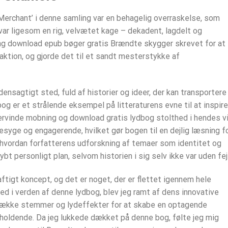
 Merchant’ i denne samling var en behagelig overraskelse, som
var ligesom en rig, velvætet kage – dekadent, lagdelt og
g download epub bøger gratis Brændte skygger skrevet for at
tion, og gjorde det til et sandt mesterstykke af
ensagtigt sted, fuld af historier og ideer, der kan transportere
g er et strålende eksempel på litteraturens evne til at inspire
ervinde mobning og download gratis lydbog stolthed i hendes v
egesyge og engagerende, hvilket gør bogen til en dejlig læsning f
, hvordan forfatterens udforskning af temaer som identitet og
t personligt plan, selvom historien i sig selv ikke var uden fejl
tigt koncept, og det er noget, der er flettet igennem hele
ed i verden af denne lydbog, blev jeg ramt af dens innovative
 række stemmer og lydeffekter for at skabe en optagende
holdende. Da jeg lukkede dækket på denne bog, følte jeg mig