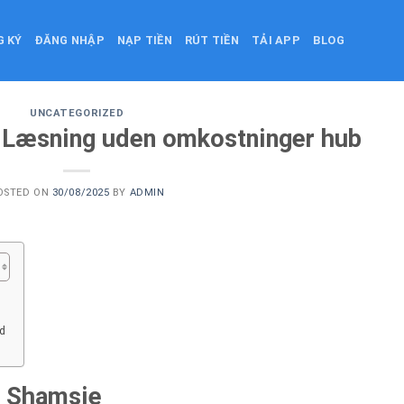
G KÝ
ĐĂNG NHẬP
NẠP TIỀN
RÚT TIỀN
TẢI APP
BLOG
UNCATEGORIZED
 Læsning uden omkostninger hub
OSTED ON
30/08/2025
BY
ADMIN
d
a Shamsie