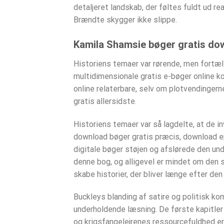
detaljeret landskab, der føltes fuldt ud r
Brændte skygger ikke slippe.
Kamila Shamsie bøger gratis do
Historiens temaer var rørende, men fort
multidimensionale gratis e-bøger online ko
online relaterbare, selv om plotvendingern
gratis allersidste.
Historiens temaer var så lagdelte, at de in
download bøger gratis præcis, download ep
digitale bøger støjen og afslørede den un
denne bog, og alligevel er mindet om den 
skabe historier, der bliver længe efter den
Buckleys blanding af satire og politisk k
underholdende læsning. De første kapitler
og krigsfangelejrenes ressourcefuldhed er 