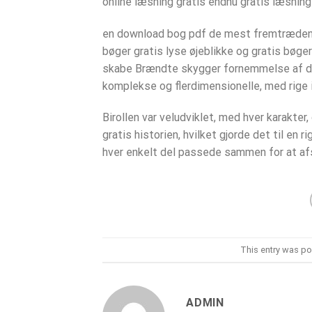
online læsning gratis endnu gratis læsning
en download bog pdf de mest fremtrædende
bøger gratis lyse øjeblikke og gratis bøge
skabe Brændte skygger fornemmelse af dyb
komplekse og flerdimensionelle, med rige in
Birollen var veludviklet, med hver karakt
gratis historien, hvilket gjorde det til en 
hver enkelt del passede sammen for at afsl
This entry was po
ADMIN