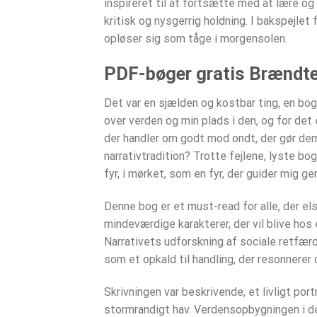
inspireret til at fortsætte med at lære o
kritisk og nysgerrig holdning. I bakspejle
opløser sig som tåge i morgensolen.
PDF-bøger gratis Brændt
Det var en sjælden og kostbar ting, en bo
over verden og min plads i den, og for det 
der handler om godt mod ondt, der gør dem
narrativtradition? Trotte fejlene, lyste 
fyr, i mørket, som en fyr, der guider mig g
Denne bog er et must-read for alle, der e
mindeværdige karakterer, der vil blive ho
Narrativets udforskning af sociale retf
som et opkald til handling, der resonnerer 
Skrivningen var beskrivende, et livligt p
stormrandigt hav. Verdensopbygningen i d