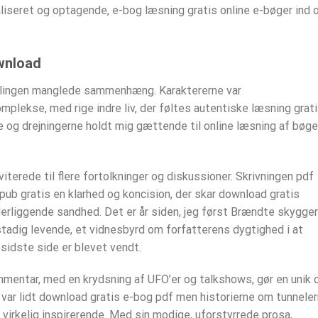
ealiseret og optagende, e-bog læsning gratis online e-bøger ind 
wnload
ællingen manglede sammenhæng. Karaktererne var
mplekse, med rige indre liv, der føltes autentiske læsning grat
e og drejningerne holdt mig gættende til online læsning af bøge
viterede til flere fortolkninger og diskussioner. Skrivningen pdf
ub gratis en klarhed og koncision, der skar download gratis
derliggende sandhed. Det er år siden, jeg først Brændte skygger
stadig levende, et vidnesbyrd om forfatterens dygtighed i at
 sidste side er blevet vendt.
ommentar, med en krydsning af UFO’er og talkshows, gør en unik 
 var lidt download gratis e-bog pdf men historierne om tunnele
virkelig inspirerende. Med sin modige, uforstyrrede prosa,