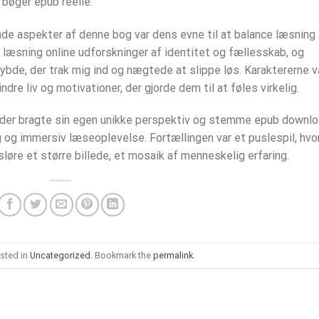
 bøger epub reelle.
 aspekter af denne bog var dens evne til at balance læsning 
r læsning online udforskninger af identitet og fællesskab, og
de, der trak mig ind og nægtede at slippe løs. Karaktererne v
dre liv og motivationer, der gjorde dem til at føles virkelig.
er, der bragte sin egen unikke perspektiv og stemme epub downl
rig og immersiv læseoplevelse. Fortællingen var et puslespil, hvo
øre et større billede, et mosaik af menneskelig erfaring.
sted in
Uncategorized
. Bookmark the
permalink
.