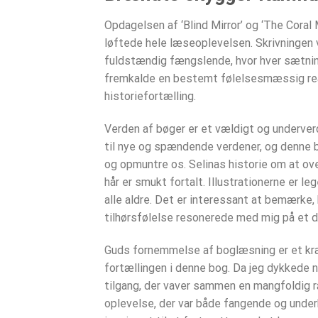
Opdagelsen af ‘Blind Mirror’ og ‘The Coral
løftede hele læseoplevelsen. Skrivningen 
fuldstændig fængslende, hvor hver sætnin
fremkalde en bestemt følelsesmæssig reak
historiefortælling.
Verden af bøger er et vældigt og underverd
til nye og spændende verdener, og denne bo
og opmuntre os. Selinas historie om at ov
hår er smukt fortalt. Illustrationerne er l
alle aldre. Det er interessant at bemærke
tilhørsfølelse resonerede med mig på et dyb
Guds fornemmelse af boglæsning er et kraf
fortællingen i denne bog. Da jeg dykkede n
tilgang, der vaver sammen en mangfoldig
oplevelse, der var både fangende og under