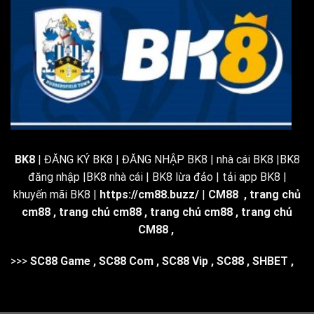
BK8
| ĐĂNG KÝ BK8 | ĐĂNG NHẬP BK8 | nhà cái BK8 |BK8
đăng nhập |BK8 nhà cái | BK8 lừa đảo | tải app BK8 |
khuyến mãi BK8 |
https://cm88.buzz/
|
CM88
,
trang chủ
cm88
,
trang chủ cm88
,
trang chủ cm88
,
trang chủ
CM88
,
>>>
SC88 Game
,
SC88 Com
,
SC88 Vip
,
SC88
,
SHBET
,