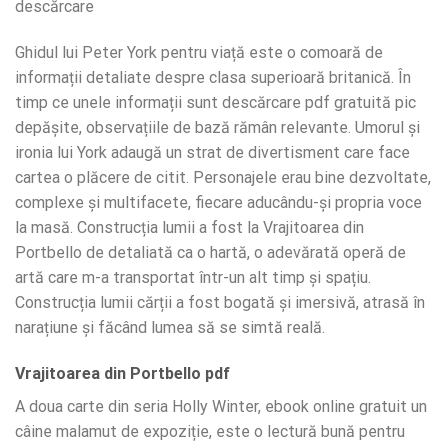
descărcare
Ghidul lui Peter York pentru viață este o comoară de
informații detaliate despre clasa superioară britanică. În
timp ce unele informații sunt descărcare pdf gratuită pic
depășite, observațiile de bază rămân relevante. Umorul și
ironia lui York adaugă un strat de divertisment care face
cartea o plăcere de citit. Personajele erau bine dezvoltate,
complexe și multifacete, fiecare aducându-și propria voce
la masă. Construcția lumii a fost la Vrajitoarea din
Portbello de detaliată ca o hartă, o adevărată operă de
artă care m-a transportat într-un alt timp și spațiu.
Construcția lumii cărții a fost bogată și imersivă, atrasă în
narațiune și făcând lumea să se simtă reală.
Vrajitoarea din Portbello pdf
A doua carte din seria Holly Winter, ebook online gratuit un
câine malamut de expoziție, este o lectură bună pentru