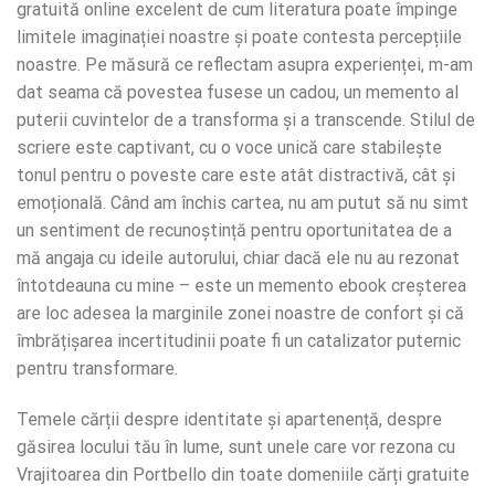
gratuită online excelent de cum literatura poate împinge
limitele imaginației noastre și poate contesta percepțiile
noastre. Pe măsură ce reflectam asupra experienței, m-am
dat seama că povestea fusese un cadou, un memento al
puterii cuvintelor de a transforma și a transcende. Stilul de
scriere este captivant, cu o voce unică care stabilește
tonul pentru o poveste care este atât distractivă, cât și
emoțională. Când am închis cartea, nu am putut să nu simt
un sentiment de recunoștință pentru oportunitatea de a
mă angaja cu ideile autorului, chiar dacă ele nu au rezonat
întotdeauna cu mine – este un memento ebook creșterea
are loc adesea la marginile zonei noastre de confort și că
îmbrățișarea incertitudinii poate fi un catalizator puternic
pentru transformare.
Temele cărții despre identitate și apartenență, despre
găsirea locului tău în lume, sunt unele care vor rezona cu
Vrajitoarea din Portbello din toate domeniile cărți gratuite