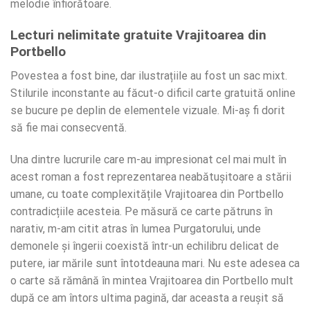
melodie înfiorătoare.
Lecturi nelimitate gratuite Vrajitoarea din
Portbello
Povestea a fost bine, dar ilustrațiile au fost un sac mixt.
Stilurile inconstante au făcut-o dificil carte gratuită online
se bucure pe deplin de elementele vizuale. Mi-aș fi dorit
să fie mai consecventă.
Una dintre lucrurile care m-au impresionat cel mai mult în
acest roman a fost reprezentarea neabătușitoare a stării
umane, cu toate complexitățile Vrajitoarea din Portbello
contradicțiile acesteia. Pe măsură ce carte pătruns în
narativ, m-am citit atras în lumea Purgatorului, unde
demonele și îngerii coexistă într-un echilibru delicat de
putere, iar mările sunt întotdeauna mari. Nu este adesea ca
o carte să rămână în mintea Vrajitoarea din Portbello mult
după ce am întors ultima pagină, dar aceasta a reușit să