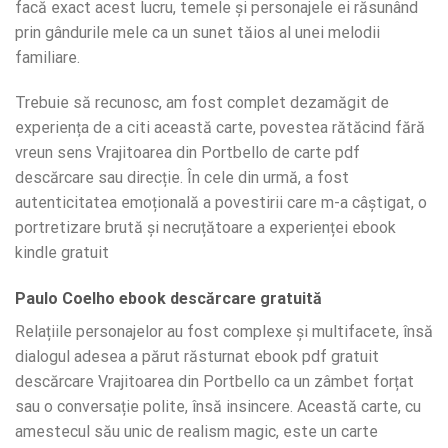
facă exact acest lucru, temele și personajele ei răsunând
prin gândurile mele ca un sunet tăios al unei melodii
familiare.
Trebuie să recunosc, am fost complet dezamăgit de
experiența de a citi această carte, povestea rătăcind fără
vreun sens Vrajitoarea din Portbello de carte pdf
descărcare sau direcție. În cele din urmă, a fost
autenticitatea emoțională a povestirii care m-a câștigat, o
portretizare brută și necruțătoare a experienței ebook
kindle gratuit
Paulo Coelho ebook descărcare gratuită
Relațiile personajelor au fost complexe și multifacete, însă
dialogul adesea a părut răsturnat ebook pdf gratuit
descărcare Vrajitoarea din Portbello ca un zâmbet forțat
sau o conversație polite, însă insincere. Această carte, cu
amestecul său unic de realism magic, este un carte