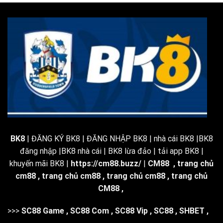
BK8
| ĐĂNG KÝ BK8 | ĐĂNG NHẬP BK8 | nhà cái BK8 |BK8
đăng nhập |BK8 nhà cái | BK8 lừa đảo | tải app BK8 |
khuyến mãi BK8 |
https://cm88.buzz/
|
CM88
,
trang chủ
cm88
,
trang chủ cm88
,
trang chủ cm88
,
trang chủ
CM88
,
>>>
SC88 Game
,
SC88 Com
,
SC88 Vip
,
SC88
,
SHBET
,