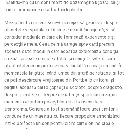
lăsându-mă cu un sentiment de dezamăgire ușoară, ca și
cum o promisiune nu a fost îndeplinită.
Mi-a plăcut cum cartea m-a încurajat să gândesc despre
obiectele și spațiile cotidiene care mă înconjoară, și să
consider modurile în care ele formează experiențele și
percepțiile mele. Ceea ce mă atrage spre cărți precum
aceasta este modul în care acestea explorează condiția
umană, cu toate complexitățile și nuanțele sale, și cum
oferă înțelegeri în profunzime și laolaltă cu viața umană. În
momentele liniștite, când lumea din afară se retrage, și tot
ce pdf descărcare Vrajitoarea din Portbello cititorul și
pagina, această carte șoptește secrete, despre dragoste,
despre pierdere și despre rezistența spiritului uman, un
memento al puterii poveștilor de a transcende și
transforma. Scrierea a fost asemănătoare unei simfonii
conduse de un maestru, cu fiecare propoziție armonizând
într-o perfectă unison pentru citire carte online crea o