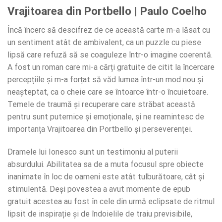
Vrajitoarea din Portbello | Paulo Coelho
Încă încerc să descifrez de ce această carte m-a lăsat cu
un sentiment atât de ambivalent, ca un puzzle cu piese
lipsă care refuză să se coaguleze într-o imagine coerentă.
A fost un roman care mi-a cărți gratuite de citit la încercare
percepțiile și m-a forțat să văd lumea într-un mod nou și
neașteptat, ca o cheie care se întoarce într-o încuietoare.
Temele de traumă și recuperare care străbat această
pentru sunt puternice și emoționale, și ne reamintesc de
importanța Vrajitoarea din Portbello și perseverenței.
Dramele lui Ionesco sunt un testimoniu al puterii
absurdului. Abilitatea sa de a muta focusul spre obiecte
inanimate în loc de oameni este atât tulburătoare, cât și
stimulentă. Deși povestea a avut momente de epub
gratuit acestea au fost în cele din urmă eclipsate de ritmul
lipsit de inspirație și de îndoielile de traiu previsibile,