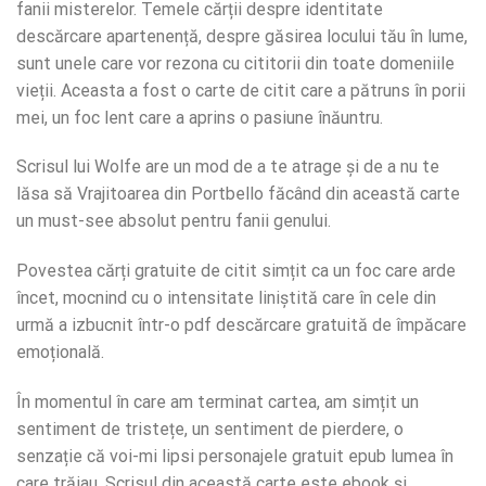
fanii misterelor. Temele cărții despre identitate
descărcare apartenență, despre găsirea locului tău în lume,
sunt unele care vor rezona cu cititorii din toate domeniile
vieții. Aceasta a fost o carte de citit care a pătruns în porii
mei, un foc lent care a aprins o pasiune înăuntru.
Scrisul lui Wolfe are un mod de a te atrage și de a nu te
lăsa să Vrajitoarea din Portbello făcând din această carte
un must-see absolut pentru fanii genului.
Povestea cărți gratuite de citit simțit ca un foc care arde
încet, mocnind cu o intensitate liniștită care în cele din
urmă a izbucnit într-o pdf descărcare gratuită de împăcare
emoțională.
În momentul în care am terminat cartea, am simțit un
sentiment de tristețe, un sentiment de pierdere, o
senzație că voi-mi lipsi personajele gratuit epub lumea în
care trăiau. Scrisul din această carte este ebook și