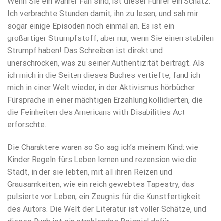
Wenn Sie ein wahrer Fan sind, ist dieser Führer ein Schatz.
Ich verbrachte Stunden damit, ihn zu lesen, und sah mir
sogar einige Episoden noch einmal an. Es ist ein
großartiger Strumpfstoff, aber nur, wenn Sie einen stabilen
Strumpf haben! Das Schreiben ist direkt und
unerschrocken, was zu seiner Authentizität beiträgt. Als
ich mich in die Seiten dieses Buches vertiefte, fand ich
mich in einer Welt wieder, in der Aktivismus hörbücher
Fürsprache in einer mächtigen Erzählung kollidierten, die
die Feinheiten des Americans with Disabilities Act
erforschte.
Die Charaktere waren so So sag ich’s meinem Kind: wie
Kinder Regeln fürs Leben lernen und rezension wie die
Stadt, in der sie lebten, mit all ihren Reizen und
Grausamkeiten, wie ein reich gewebtes Tapestry, das
pulsierte vor Leben, ein Zeugnis für die Kunstfertigkeit
des Autors. Die Welt der Literatur ist voller Schätze, und