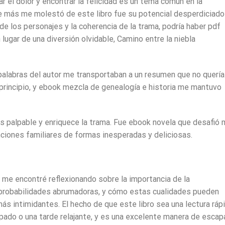
 el dolor y encontrar la felicidad es un tema común en la
que más me molestó de este libro fue su potencial desperdiciado
de los personajes y la coherencia de la trama, podría haber pdf
 lugar de una diversión olvidable, Camino entre la niebla
 palabras del autor me transportaban a un resumen que no quería
 principio, y ebook mezcla de genealogía e historia me mantuvo
es palpable y enriquece la trama. Fue ebook novela que desafió 
nciones familiares de formas inesperadas y deliciosas.
 me encontré reflexionando sobre la importancia de la
a probabilidades abrumadoras, y cómo estas cualidades pueden
ás intimidantes. El hecho de que este libro sea una lectura ráp
cupado o una tarde relajante, y es una excelente manera de escap