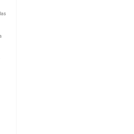
las
a
,