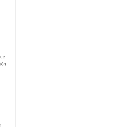
que
ión
s