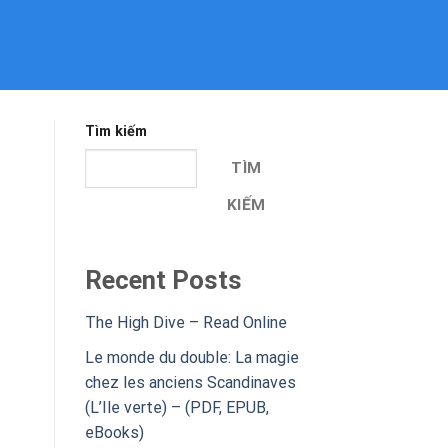
Tìm kiếm
TÌM
KIẾM
Recent Posts
The High Dive – Read Online
Le monde du double: La magie
chez les anciens Scandinaves
(L’Ile verte) – (PDF, EPUB,
eBooks)