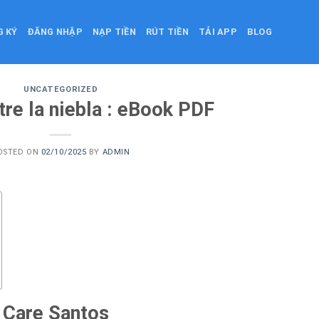
G KÝ
ĐĂNG NHẬP
NẠP TIỀN
RÚT TIỀN
TẢI APP
BLOG
UNCATEGORIZED
re la niebla : eBook PDF
OSTED ON
02/10/2025
BY
ADMIN
– Care Santos