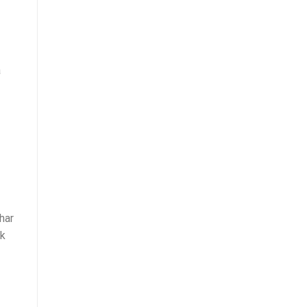
a
har
ok