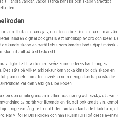
a till andra världar, väcka starka känslor och skapa varaktiga
belkoden
belkoden
pelar roll, utan resan själv, och denna bok är en resa som är vär
leder läsaren digital bok gratis ett landskap av ord och idéer. D
att de kunde skapa en berättelse som kändes både djupt mänskli
 den inte alltid träffade rätt.
ns villighet att ta itu med svåra ämnen, deras hantering av
 Det sätt på vilket arkitektur kan väcka känslor och skapa en
tfull påminnelse om den inverkan som design kan ha på våra liv.
skrivandet var den verkliga Bibelkoden
ra på den smala gränsen mellan fascinering och avsky, ett vanli
användning av språk var liknande en rik, pdf bok gratis vin, komp
öjde sig kvar långt efter att den sista sidan hade bläddrats, e
k. När vi följer Bibelkoden och hans kusin Kosi på deras äventyr