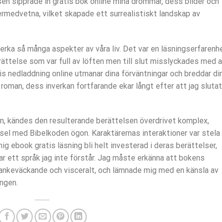
en sipprade in gratis bok online mina drömmar, dess bilder och
edvetna, vilket skapade ett surrealistiskt landskap av
erka så många aspekter av våra liv. Det var en läsningserfarenh
rättelse som var full av löften men till slut misslyckades med a
s nedladdning online utmanar dina förväntningar och breddar di
roman, dess inverkan fortfarande ekar långt efter att jag slutat
n, kändes den resulterande berättelsen överdrivet komplex,
sel med Bibelkoden ögon. Karaktärernas interaktioner var stela
mig ebook gratis läsning bli helt investerad i deras berättelser,
ar ett språk jag inte förstår. Jag måste erkänna att bokens
 tankeväckande och visceralt, och lämnade mig med en känsla av
ingen.