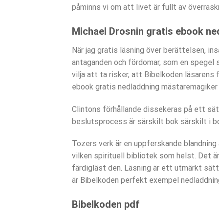
påminns vi om att livet är fullt av överras
Michael Drosnin gratis ebook ne
När jag gratis läsning över berättelsen, i
antaganden och fördomar, som en spegel s
vilja att ta risker, att Bibelkoden läsaren
ebook gratis nedladdning mästaremagiker so
Clintons förhållande dissekeras på ett sät
beslutsprocess är särskilt bok särskilt i 
Tozers verk är en uppferskande blandning av 
vilken spirituell bibliotek som helst. Det 
färdigläst den. Läsning är ett utmärkt sätt
är Bibelkoden perfekt exempel nedladdning
Bibelkoden pdf