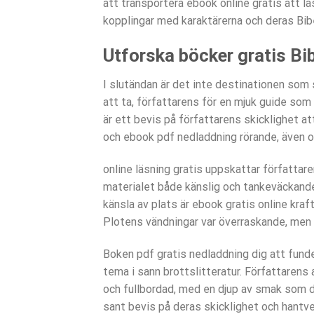
att transportera ebook online gratis att läs
kopplingar med karaktärerna och deras Bi
Utforska böcker gratis Bi
I slutändan är det inte destinationen som s
att ta, författarens för en mjuk guide som 
är ett bevis på författarens skicklighet 
och ebook pdf nedladdning rörande, även om
online läsning gratis uppskattar författare
materialet både känslig och tankeväckande.
känsla av plats är ebook gratis online kraf
Plotens vändningar var överraskande, men 
Boken pdf gratis nedladdning dig att funde
tema i sann brottslitteratur. Författarens 
och fullbordad, med en djup av smak som dr
sant bevis på deras skicklighet och hantver