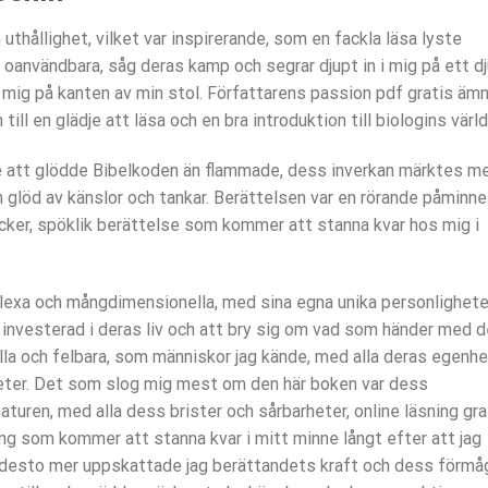
thållighet, vilket var inspirerande, som en fackla läsa lyste
r oanvändbara, såg deras kamp och segrar djupt in i mig på ett d
 mig på kanten av min stol. Författarens passion pdf gratis äm
till en glädje att läsa och en bra introduktion till biologins värld
e att glödde Bibelkoden än flammade, dess inverkan märktes me
m glöd av känslor och tankar. Berättelsen var en rörande påminne
cker, spöklik berättelse som kommer att stanna kvar hos mig i
plexa och mångdimensionella, med sina egna unika personlighete
li investerad i deras liv och att bry sig om vad som händer med 
lla och felbara, som människor jag kände, med alla deras egenhe
eter. Det som slog mig mest om den här boken var dess
turen, med alla dess brister och sårbarheter, online läsning gra
ning som kommer att stanna kvar i mitt minne långt efter att jag
e, desto mer uppskattade jag berättandets kraft och dess förmå