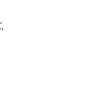
et
tt
n