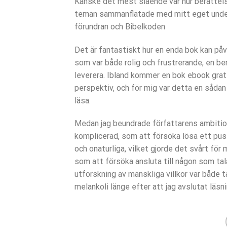
Kanske det mest slående var hur berättels
teman sammanflätade med mitt eget underm
förundran och Bibelkoden
Det är fantastiskt hur en enda bok kan påv
som var både rolig och frustrerande, en be
leverera. Ibland kommer en bok ebook grati
perspektiv, och för mig var detta en sådan 
läsa.
Medan jag beundrade författarens ambitio
komplicerad, som att försöka lösa ett pus
och onaturliga, vilket gjorde det svårt för 
som att försöka ansluta till någon som tal
utforskning av mänskliga villkor var både
melankoli länge efter att jag avslutat läsn