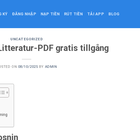
G KÝ
ĐĂNG NHẬP
NẠP TIỀN
RÚT TIỀN
TẢI APP
BLOG
UNCATEGORIZED
itteratur-PDF gratis tillgång
OSTED ON
08/10/2025
BY
ADMIN
ning
osnin