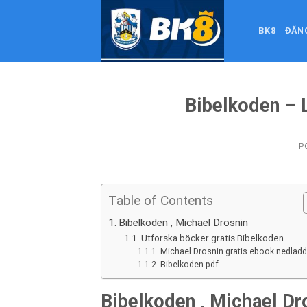
Skip
to
BK8
ĐĂN
content
Bibelkoden – L
P
Table of Contents
Bibelkoden , Michael Drosnin
Utforska böcker gratis Bibelkoden
Michael Drosnin gratis ebook nedladd
Bibelkoden pdf
Bibelkoden , Michael Dr