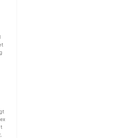
d
et
g
gt
lex
tt
,