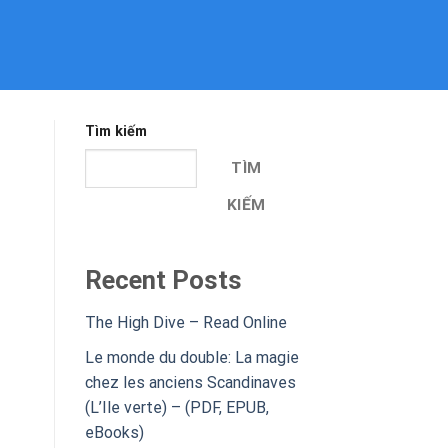
Tìm kiếm
TÌM
KIẾM
Recent Posts
The High Dive – Read Online
Le monde du double: La magie
chez les anciens Scandinaves
(L’Ile verte) – (PDF, EPUB,
eBooks)