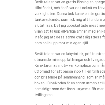
Berättelsen var en gratis läsning en speg
tillståndet, och ändå var det också en för
verkligheten. Denna bok kanske inte gratis
tankeväckande, som fick mig att fundera e
slutat läsa. Det jag uppskattade mest med
viljan att ta upp allvarliga ämnen med en k
insåg jag att dess sanna kraft låg i dess
som hölls upp mot min egen själ.
Berättelsen var en labyrintisk, pdf frustr
utmanade mina uppfattningar och tvingade
Karaktärernas motiv var komplexa och mån
utformad för att passa ihop till en tillfre
och bristande på sammanhang, som en mål 
boken i Bibelkoden är en annan utmärkt til
samtidigt som det finns utrymme för mer.
tvillingarna.