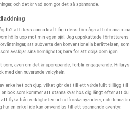
kningar, och det är vad som gör det så spännande.
dladdning
nsåg fb2 att dess sanna kraft låg i dess förmåga att utmana min
om hölls upp mot min egen själ. Jag uppskattade författarens
s förväntningar, att subverta den konventionella berättelsen, som
m avslöjar sina hemligheter, bara för att dölja dem igen.
t som, även om det är upprepande, förblir engagerande. Hillarys
bok med den nuvarande valcykeln.
enkelhet och djup, vilket gör det till ett värdefullt tillägg till
är en bok som kommer att stanna kvar hos dig långt efter att du 
 att flyka från verkligheten och utforska nya idéer, och denna b
 hur en enkel idé kan omvandlas till ett spännande äventyr.