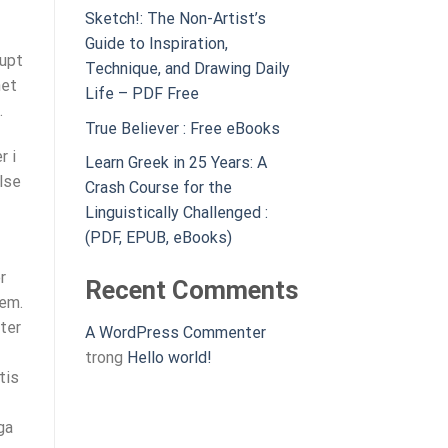
Sketch!: The Non-Artist’s
Guide to Inspiration,
jupt
Technique, and Drawing Daily
net
Life – PDF Free
.
True Believer : Free eBooks
r i
Learn Greek in 25 Years: A
lse
Crash Course for the
Linguistically Challenged :
(PDF, EPUB, eBooks)
r
Recent Comments
dem.
ter
A WordPress Commenter
trong
Hello world!
tis
ga