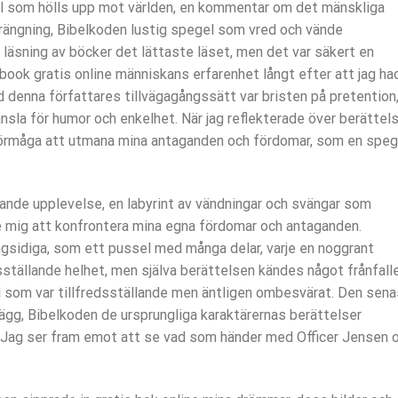
el som hölls upp mot världen, en kommentar om det mänskliga
vrängning, Bibelkoden lustig spegel som vred och vände
 läsning av böcker det lättaste läset, men det var säkert en
book gratis online människans erfarenhet långt efter att jag ha
 denna författares tillvägagångssätt var bristen på pretention
änsla för humor och enkelhet. När jag reflekterade över berättel
 förmåga att utmana mina antaganden och fördomar, som en speg
erande upplevelse, en labyrint av vändningar och svängar som
 mig att konfrontera mina egna fördomar och antaganden.
gsidiga, som ett pussel med många delar, varje en noggrant
dsställande helhet, men själva berättelsen kändes något frånfall
som var tillfredsställande men äntligen ombesvärat. Den sen
lägg, Bibelkoden de ursprungliga karaktärernas berättelser
 Jag ser fram emot att se vad som händer med Officer Jensen 