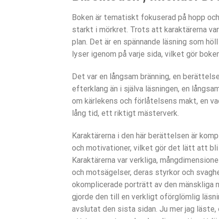
Boken är tematiskt fokuserad på hopp och u
starkt i mörkret. Trots att karaktärerna va
plan. Det är en spännande läsning som höll
lyser igenom på varje sida, vilket gör boken 
Det var en långsam bränning, en berättels
efterklang än i själva läsningen, en långsa
om kärlekens och förlåtelsens makt, en va
lång tid, ett riktigt mästerverk.
Karaktärerna i den här berättelsen är kom
och motivationer, vilket gör det lätt att b
Karaktärerna var verkliga, mångdimensione
och motsägelser, deras styrkor och svagh
okomplicerade porträtt av den mänskliga na
gjorde den till en verkligt oförglömlig läs
avslutat den sista sidan. Ju mer jag läst