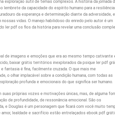
exploração sutil de temas complexos. A história da jornada 
 lembrete da capacidade do espírito humano para a resiliência
radouro da esperança e determinação diante da adversidade, e
nossas vidas. O manejo habilidoso do enredo pelo autor é um
o ler pdf os fios da história para revelar uma conclusão compl
real de imagens e emoções que era ao mesmo tempo cativante 
do, baixar grátis territórios inexplorados da psique ler pdf grá
 e fantasia é fina, facilmente cruzada. O que mais me
ade, o olhar implacável sobre a condição humana, com todas as
xploração profunda e emocionais do que significa ser humano.
 suas próprias vozes e motivações únicas, mas, de alguma for
ção de profundidade, de ressonância emocional. São os
ida, e Douglas é um personagem que ficará com você muito tem
 amor, lealdade e sacrifício estão entrelaçados ebook pdf grát