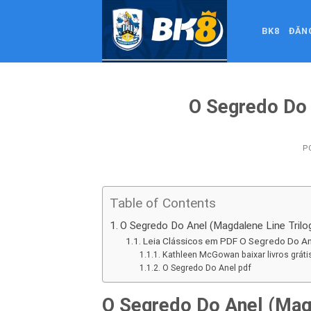
Skip
to
BK8
ĐĂN
content
O Segredo Do 
P
Table of Contents
O Segredo Do Anel (Magdalene Line Trilo
Leia Clássicos em PDF O Segredo Do An
Kathleen McGowan baixar livros gráti
O Segredo Do Anel pdf
O Segredo Do Anel (Magd