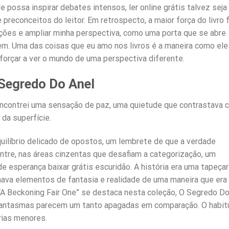
e possa inspirar debates intensos, ler online grátis talvez seja
preconceitos do leitor. Em retrospecto, a maior força do livro f
ções e ampliar minha perspectiva, como uma porta que se abre
em. Uma das coisas que eu amo nos livros é a maneira como ele
orçar a ver o mundo de uma perspectiva diferente.
Segredo Do Anel
 encontrei uma sensação de paz, uma quietude que contrastava 
 da superfície.
quilíbrio delicado de opostos, um lembrete de que a verdade
tre, nas áreas cinzentas que desafiam a categorização, um
 esperança baixar grátis escuridão. A história era uma tapeçari
nava elementos de fantasia e realidade de uma maneira que era
A Beckoning Fair One” se destaca nesta coleção, O Segredo D
is fantasmas parecem um tanto apagadas em comparação. O habit
rias menores.