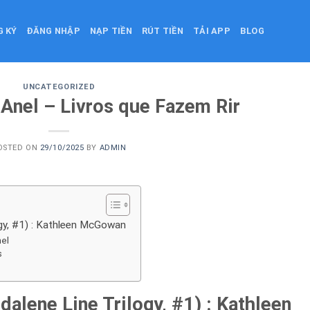
G KÝ
ĐĂNG NHẬP
NẠP TIỀN
RÚT TIỀN
TẢI APP
BLOG
UNCATEGORIZED
Anel – Livros que Fazem Rir
OSTED ON
29/10/2025
BY
ADMIN
gy, #1) : Kathleen McGowan
el
s
alene Line Trilogy, #1) : Kathleen