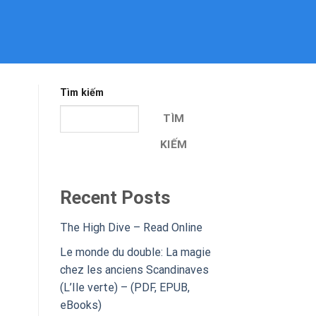
Tìm kiếm
TÌM
KIẾM
Recent Posts
The High Dive – Read Online
Le monde du double: La magie
chez les anciens Scandinaves
(L’Ile verte) – (PDF, EPUB,
eBooks)