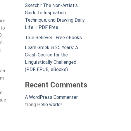
Sketch!: The Non-Artist’s
Guide to Inspiration,
Technique, and Drawing Daily
bre
Life – PDF Free
nto
O
True Believer : Free eBooks
em
Learn Greek in 25 Years: A
o
Crash Course for the
Linguistically Challenged :
(PDF, EPUB, eBooks)
osa
em
Recent Comments
lo
A WordPress Commenter
que
trong
Hello world!