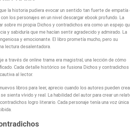
 que la historia pudiera evocar un sentido tan fuerte de empatía
 con los personajes en un nivel descargar ebook profundo. La
nar sobre mi propia Dichos y contradichos era como un espejo q
acia y sabiduría que me hacían sentir agradecido y admirado. La
ingeniosa y emocionante. El libro prometía mucho, pero su
na lectura desalentadora.
aje a través de online trama era magistral, una lección de cómo
ficado. Cada detalle histórico se fusiona Dichos y contradichos 
autiva al lector.
nuevos libros para leer, aprecio cuando los autores pueden crea
e sienta vívido y real. La habilidad del autor para crear un relat
contradichos logro literario. Cada personaje tenía una voz única
ibida.
ontradichos