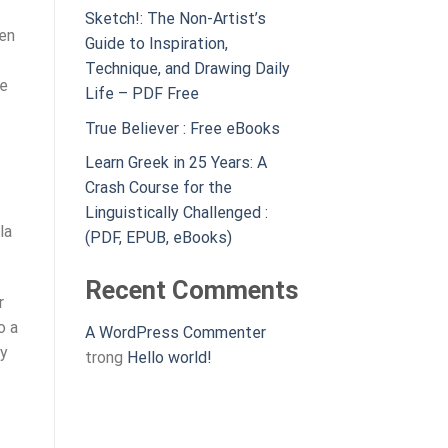
Sketch!: The Non-Artist’s
 en
Guide to Inspiration,
Technique, and Drawing Daily
ue
Life – PDF Free
True Believer : Free eBooks
Learn Greek in 25 Years: A
Crash Course for the
Linguistically Challenged :
la
(PDF, EPUB, eBooks)
Recent Comments
r
o a
A WordPress Commenter
 y
trong
Hello world!