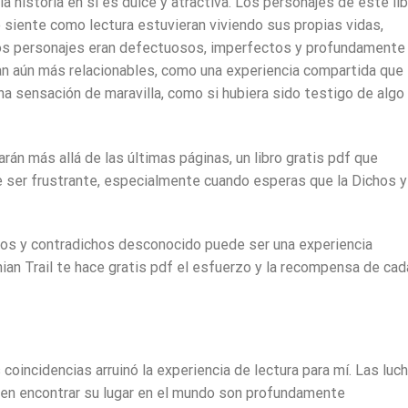
a historia en sí es dulce y atractiva. Los personajes de este li
 siente como lectura estuvieran viviendo sus propias vidas,
Los personajes eran defectuosos, imperfectos y profundamente
an aún más relacionables, como una experiencia compartida que
una sensación de maravilla, como si hubiera sido testigo de algo
n más allá de las últimas páginas, un libro gratis pdf que
de ser frustrante, especialmente cuando esperas que la Dichos y
hos y contradichos desconocido puede ser una experiencia
ian Trail te hace gratis pdf el esfuerzo y la recompensa de cad
coincidencias arruinó la experiencia de lectura para mí. Las luc
en encontrar su lugar en el mundo son profundamente