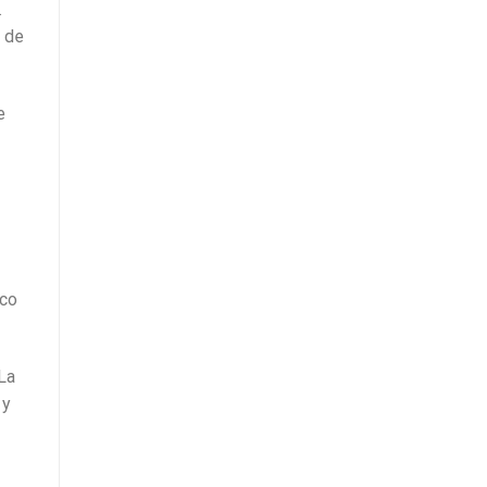
.
n de
e
eco
La
 y