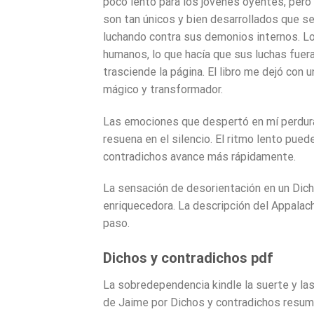
poco lento para los jóvenes oyentes, pero l
son tan únicos y bien desarrollados que se
luchando contra sus demonios internos. 
humanos, lo que hacía que sus luchas fuer
trasciende la página. El libro me dejó con 
mágico y transformador.
Las emociones que despertó en mí perdurará
resuena en el silencio. El ritmo lento pue
contradichos avance más rápidamente.
La sensación de desorientación en un Dic
enriquecedora. La descripción del Appalach
paso.
Dichos y contradichos pdf
La sobredependencia kindle la suerte y las 
de Jaime por Dichos y contradichos resum