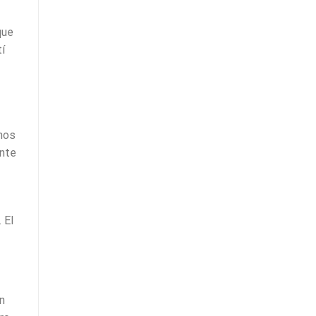
que
tí
hos
ente
 El
n