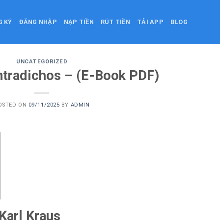
G KÝ
ĐĂNG NHẬP
NẠP TIỀN
RÚT TIỀN
TẢI APP
BLOG
UNCATEGORIZED
ntradichos – (E-Book PDF)
OSTED ON
09/11/2025
BY
ADMIN
Karl Kraus