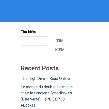
Tìm kiếm
TÌM
KIẾM
Recent Posts
The High Dive – Read Online
Le monde du double: La magie
chez les anciens Scandinaves
(L’Ile verte) – (PDF, EPUB,
eBooks)