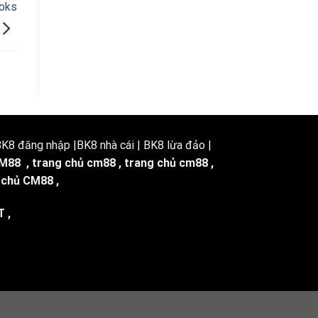
ooks
8 đăng nhập |BK8 nhà cái | BK8 lừa đảo |
M88
,
trang chủ cm88
,
trang chủ cm88
,
 chủ CM88
,
T
,