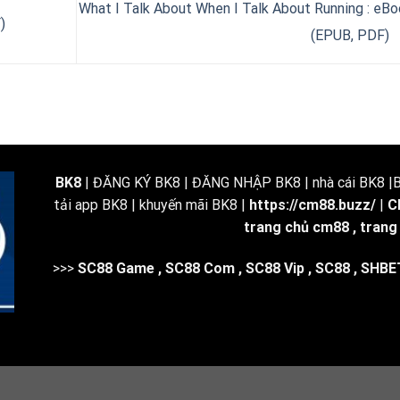
What I Talk About When I Talk About Running : eB
)
(EPUB, PDF)
BK8
| ĐĂNG KÝ BK8 | ĐĂNG NHẬP BK8 | nhà cái BK8 |BK
tải app BK8 | khuyến mãi BK8 |
https://cm88.buzz/
|
C
trang chủ cm88
,
trang
>>>
SC88 Game
,
SC88 Com
,
SC88 Vip
,
SC88
,
SHBE