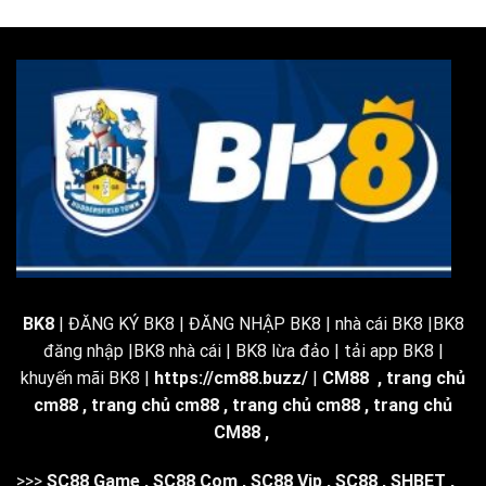
BK8
| ĐĂNG KÝ BK8 | ĐĂNG NHẬP BK8 | nhà cái BK8 |BK8
đăng nhập |BK8 nhà cái | BK8 lừa đảo | tải app BK8 |
khuyến mãi BK8 |
https://cm88.buzz/
|
CM88
,
trang chủ
cm88
,
trang chủ cm88
,
trang chủ cm88
,
trang chủ
CM88
,
>>>
SC88 Game
,
SC88 Com
,
SC88 Vip
,
SC88
,
SHBET
,